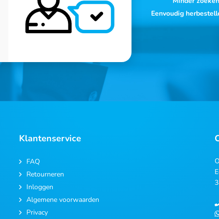
Minder zoeke
Eenvoudig herbestell
Klantenservice
O
FAQ
E
Retourneren
3
Inloggen
Algemene voorwaarden
Privacy