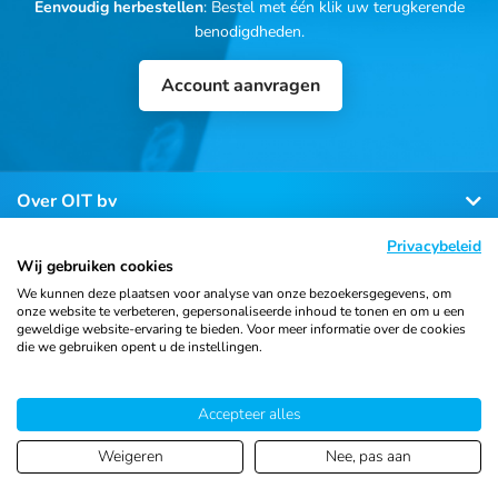
Eenvoudig herbestellen
: Bestel met één klik uw terugkerende
benodigdheden.
Account aanvragen
Over OIT bv
Privacybeleid
Klantenservice
Wij gebruiken cookies
We kunnen deze plaatsen voor analyse van onze bezoekersgegevens, om
onze website te verbeteren, gepersonaliseerde inhoud te tonen en om u een
Contact
geweldige website-ervaring te bieden. Voor meer informatie over de cookies
die we gebruiken opent u de instellingen.
Accepteer alles
© 2026 Ortho Import
Algemene voorwaarden
Privacy
& Trading B.V.
verklaring
Cookiebeleid
Sitemap
Weigeren
Nee, pas aan