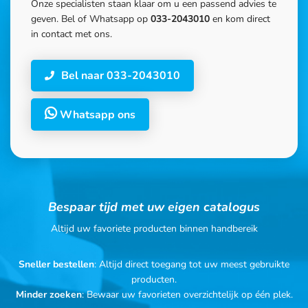
Onze specialisten staan klaar om u een passend advies te
geven. Bel of Whatsapp op
033-2043010
en kom direct
in contact met ons.
Bel naar 033-2043010
Whatsapp ons
Bespaar tijd met uw eigen catalogus
Altijd uw favoriete producten binnen handbereik
Sneller bestellen
: Altijd direct toegang tot uw meest gebruikte
producten.
Minder zoeken
: Bewaar uw favorieten overzichtelijk op één plek.