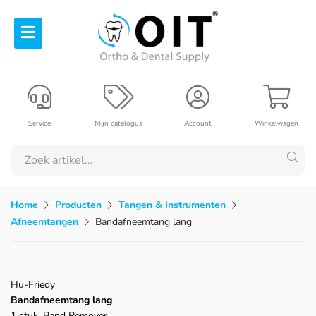
Service
Mijn catalogus
Account
Winkelwagen
Home
Producten
Tangen & Instrumenten
Afneemtangen
Bandafneemtang lang
Hu-Friedy
Bandafneemtang lang
1 stuk, Band Remover