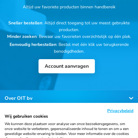
Altijd uw favoriete producten binnen handbereik
Sneller bestellen
: Altijd direct toegang tot uw meest gebruikte
producten.
Minder zoeken
: Bewaar uw favorieten overzichtelijk op één plek.
Eenvoudig herbestellen
: Bestel met één klik uw terugkerende
benodigdheden.
Account aanvragen
Over OIT bv
Privacybeleid
Klantenservice
Wij gebruiken cookies
We kunnen deze plaatsen voor analyse van onze bezoekersgegevens, om
onze website te verbeteren, gepersonaliseerde inhoud te tonen en om u een
Contact
geweldige website-ervaring te bieden. Voor meer informatie over de cookies