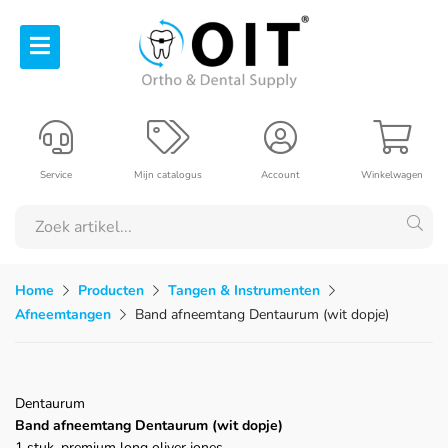
Service
Mijn catalogus
Account
Winkelwagen
Home
Producten
Tangen & Instrumenten
Afneemtangen
Band afneemtang Dentaurum (wit dopje)
Dentaurum
Band afneemtang Dentaurum (wit dopje)
1 stuk, premium long oliver jones