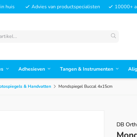
in huis
Advies van productspecialisten
10000+ ar
es
Adhesieven
Tangen & Instrumenten
Ali
otospiegels & Handvatten
Mondspiegel Buccal 4x15cm
DB Orth
Mond