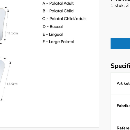
1 stuk, 
Specif
Artike
Fabrika
Referen