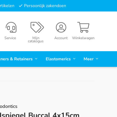
tikelen
Persoonlijk zakendoen
Service
Mijn
Account
Winkelwagen
catalogus
gners & Retainers
Elastomerics
Meer
odontics
spiegel Buccal 4x15cm