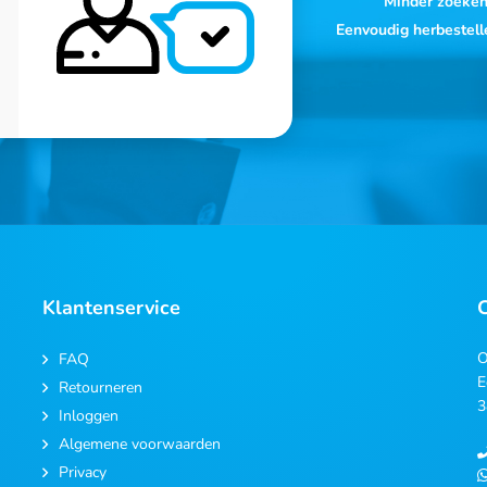
Minder zoeke
Eenvoudig herbestell
Klantenservice
O
FAQ
E
Retourneren
3
Inloggen
Algemene voorwaarden
Privacy