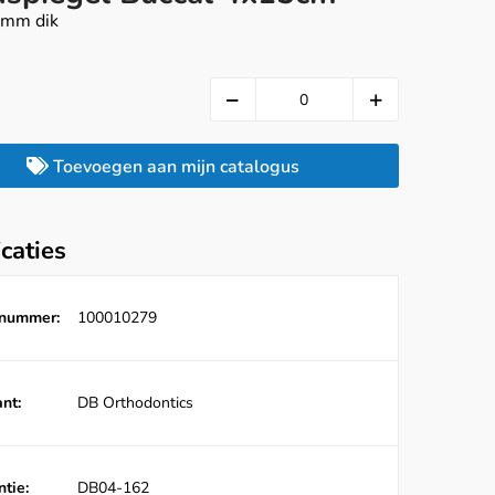
3 mm dik
Toevoegen aan mijn catalogus
icaties
lnummer:
100010279
nt:
DB Orthodontics
tie:
DB04-162