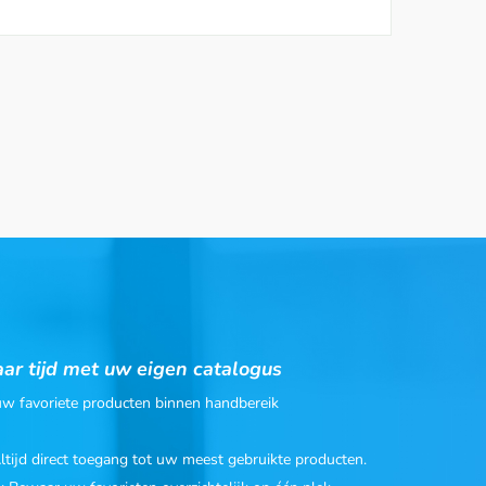
ar tijd met uw eigen catalogus
 uw favoriete producten binnen handbereik
Altijd direct toegang tot uw meest gebruikte producten.