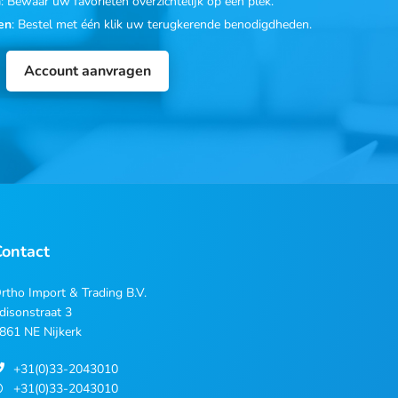
n
: Bewaar uw favorieten overzichtelijk op één plek.
en
: Bestel met één klik uw terugkerende benodigdheden.
Account aanvragen
Contact
rtho Import & Trading B.V.
disonstraat 3
861 NE Nijkerk
+31(0)33-2043010
+31(0)33-2043010