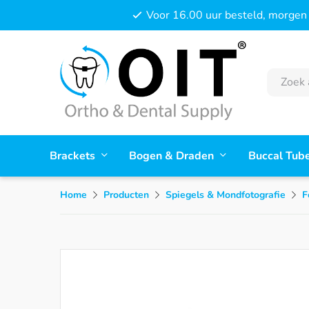
Voor 16.00 uur besteld, morgen 
Brackets
Bogen & Draden
Buccal Tub
Home
Producten
Spiegels & Mondfotografie
F