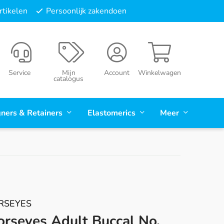
tikelen
Persoonlijk zakendoen
Service
Mijn
Account
Winkelwagen
catalogus
gners & Retainers
Elastomerics
Meer
RSEYES
orseyes Adult Buccal No.