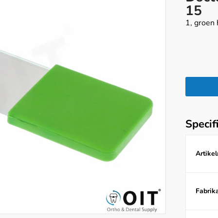
15
1, groen
Specif
Artike
Fabrika