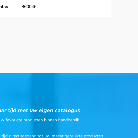
tie:
860046
ar tijd met uw eigen catalogus
 uw favoriete producten binnen handbereik
Altijd direct toegang tot uw meest gebruikte producten.