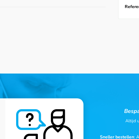
Referen
Bespa
Altijd
Sneller bestellen
: 