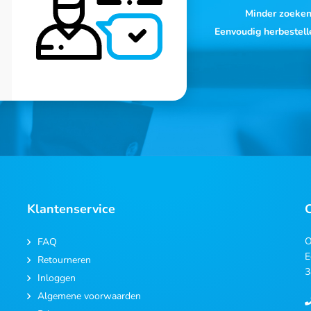
Minder zoeke
Eenvoudig herbestell
Klantenservice
O
FAQ
E
Retourneren
3
Inloggen
Algemene voorwaarden