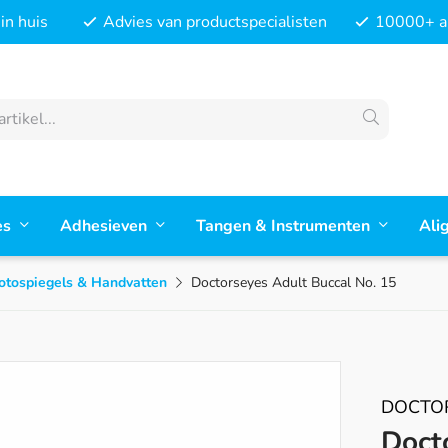
in huis
Advies van productspecialisten
10000+ ar
es
Adhesieven
Tangen & Instrumenten
Ali
otospiegels & Handvatten
Doctorseyes Adult Buccal No. 15
DOCTO
Doct