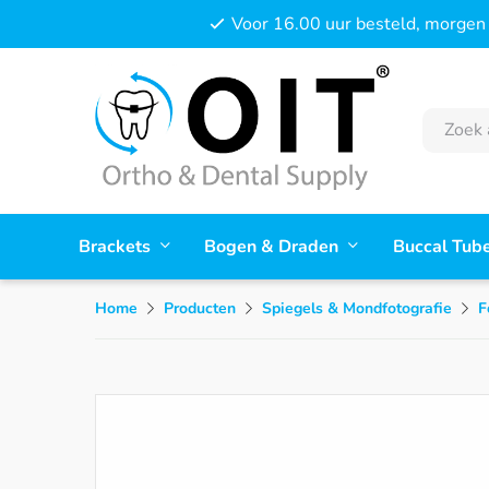
Voor 16.00 uur besteld, morgen 
Brackets
Bogen & Draden
Buccal Tub
Home
Producten
Spiegels & Mondfotografie
F