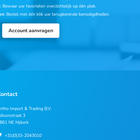
n
: Bewaar uw favorieten overzichtelijk op één plek.
en
: Bestel met één klik uw terugkerende benodigdheden.
Account aanvragen
Contact
rtho Import & Trading B.V.
disonstraat 3
861 NE Nijkerk
+31(0)33-2043010