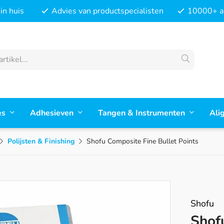
in huis
Advies van productspecialisten
10000+ ar
es
Adhesieven
Tangen & Instrumenten
Ali
Polijsten & Finishing
Shofu Composite Fine Bullet Points
Shofu
Shof