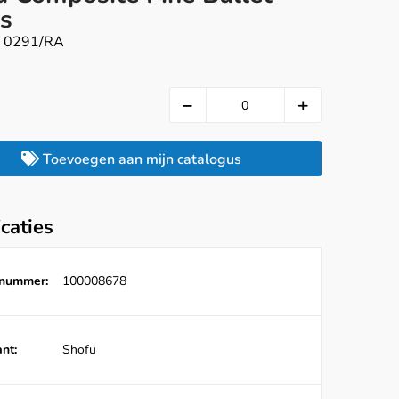
ts
, 0291/RA
Toevoegen aan mijn catalogus
icaties
lnummer:
100008678
nt:
Shofu