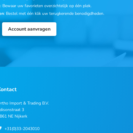
n
: Bewaar uw favorieten overzichtelijk op één plek.
en
: Bestel met één klik uw terugkerende benodigdheden.
Account aanvragen
Contact
rtho Import & Trading B.V.
disonstraat 3
861 NE Nijkerk
+31(0)33-2043010