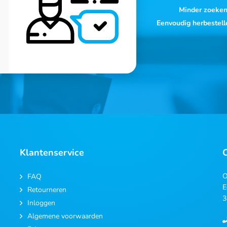
Minder zoeke
Eenvoudig herbestell
Klantenservice
O
FAQ
E
Retourneren
3
Inloggen
Algemene voorwaarden