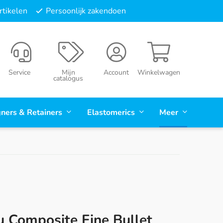
tikelen
Persoonlijk zakendoen
Service
Mijn
Account
Winkelwagen
catalogus
gners & Retainers
Elastomerics
Meer
u Composite Fine Bullet