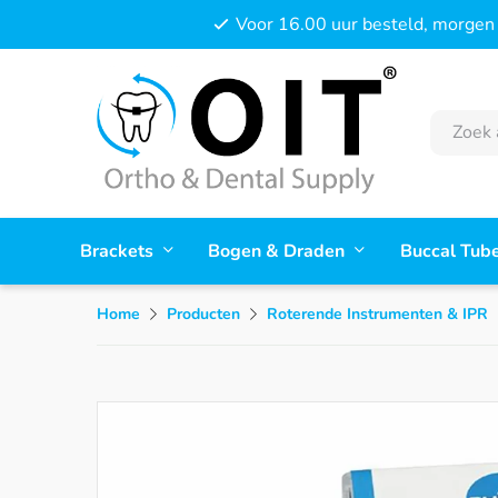
Voor 16.00 uur besteld, morgen 
Brackets
Bogen & Draden
Buccal Tub
Home
Producten
Roterende Instrumenten & IPR