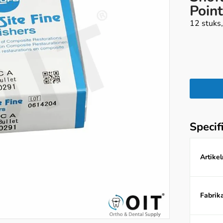
Poin
12 stuks
Specif
Artike
Fabrika