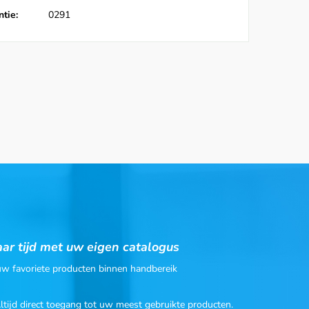
tie:
0291
ar tijd met uw eigen catalogus
 uw favoriete producten binnen handbereik
Altijd direct toegang tot uw meest gebruikte producten.