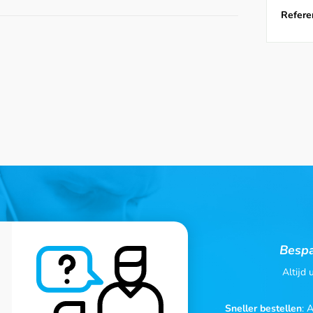
Referen
Bespa
Altijd
Sneller bestellen
: 