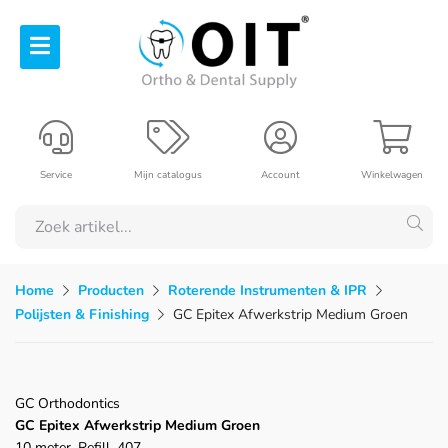
Service
Mijn catalogus
Account
Winkelwagen
Home
Producten
Roterende Instrumenten & IPR
Polijsten & Finishing
GC Epitex Afwerkstrip Medium Groen
GC Orthodontics
GC Epitex Afwerkstrip Medium Groen
10 meter, Refill, 407