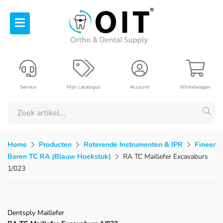
Service
Mijn catalogus
Account
Winkelwagen
Home
Producten
Roterende Instrumenten & IPR
Fineer
Boren TC RA (Blauw Hoekstuk)
RA TC Maillefer Excavaburs
1/023
Dentsply Maillefer