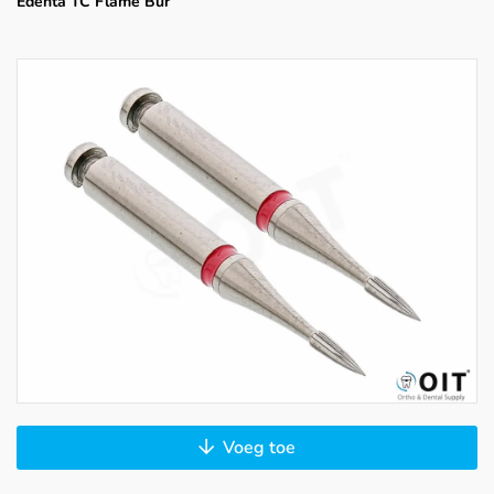
Edenta TC Flame Bur
Voeg toe