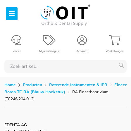
Service
Mijn catalogus
Account
Winkelwagen
Home
Producten
Roterende Instrumenten & IPR
Fineer
Boren TC RA (Blauw Hoekstuk)
RA Fineerboor vlam
(TC246.204.012)
EDENTA AG