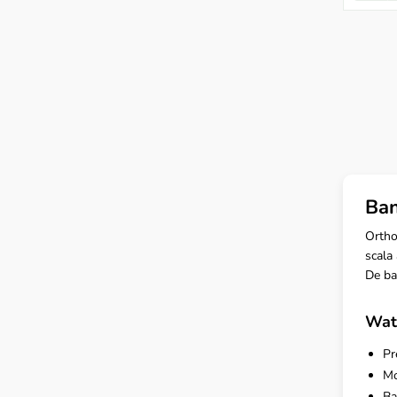
Ban
Ortho
scala
De ba
Wat 
Pr
Mo
Ba