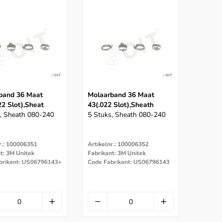
band 36 Maat
Molaarband 36 Maat
22 Slot),sheat
43(.022 Slot),sheath
, Sheath 080-240
5 Stuks, Sheath 080-240
r.: 100006351
Artikelnr.: 100006352
t: 3M Unitek
Fabrikant: 3M Unitek
brikant: US06796143+
Code Fabrikant: US06796143