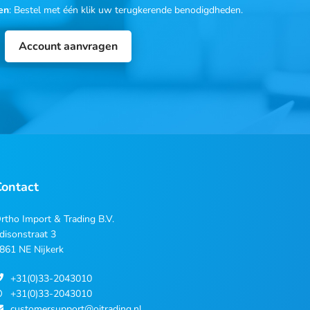
en
: Bestel met één klik uw terugkerende benodigdheden.
Account aanvragen
Contact
rtho Import & Trading B.V.
disonstraat 3
861 NE Nijkerk
+31(0)33-2043010
+31(0)33-2043010
customersupport@oitrading.nl