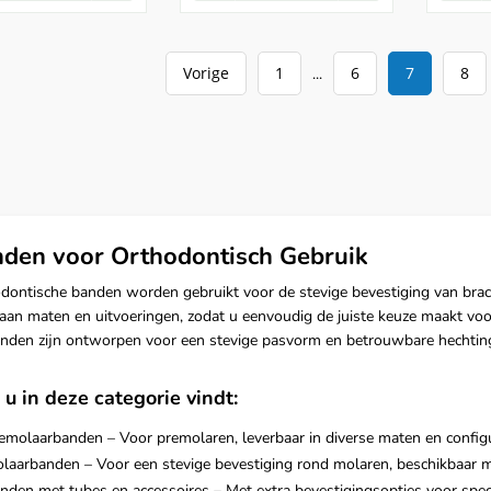
Vorige
1
6
7
8
...
den voor Orthodontisch Gebruik
dontische banden worden gebruikt voor de stevige bevestiging van brack
 aan maten en uitvoeringen, zodat u eenvoudig de juiste keuze maakt voor
nden zijn ontworpen voor een stevige pasvorm en betrouwbare hechtin
u in deze categorie vindt:
emolaarbanden – Voor premolaren, leverbaar in diverse maten en configu
laarbanden – Voor een stevige bevestiging rond molaren, beschikbaar me
nden met tubes en accessoires – Met extra bevestigingsopties voor speci