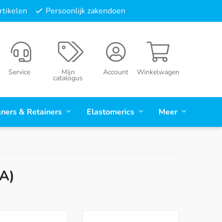
tikelen
Persoonlijk zakendoen
Service
Mijn
Account
Winkelwagen
catalogus
gners & Retainers
Elastomerics
Meer
A)