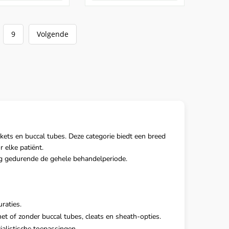
9
Volgende
ets en buccal tubes. Deze categorie biedt een breed
 elke patiënt.
g gedurende de gehele behandelperiode.
raties.
t of zonder buccal tubes, cleats en sheath-opties.
alistische toepassingen.