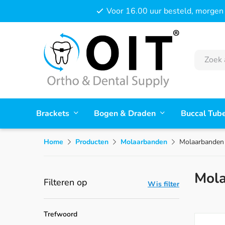
Voor 16.00 uur besteld, morgen 
Brackets
Bogen & Draden
Buccal Tub
Home
Producten
Molaarbanden
Molaarbanden 
Mola
Filteren op
Wis filter
Trefwoord