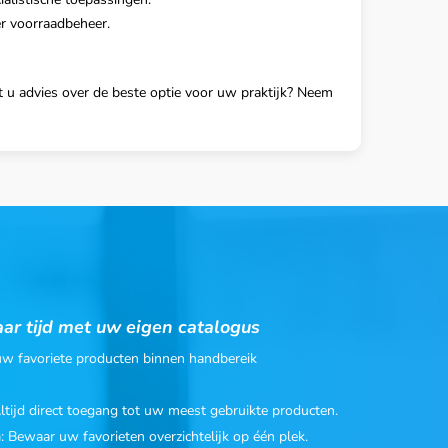
er voorraadbeheer.
lt u advies over de beste optie voor uw praktijk? Neem
ar tijd met uw eigen catalogus
 uw favoriete producten binnen handbereik
Altijd direct toegang tot uw meest gebruikte producten.
n
: Bewaar uw favorieten overzichtelijk op één plek.