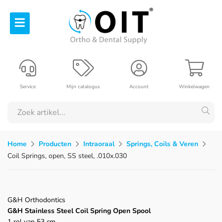
Service
Mijn catalogus
Account
Winkelwagen
Home
Producten
Intraoraal
Springs, Coils & Veren
Coil Springs, open, SS steel, .010x.030
G&H Orthodontics
G&H Stainless Steel Coil Spring Open Spool
1 rol van 53 cm