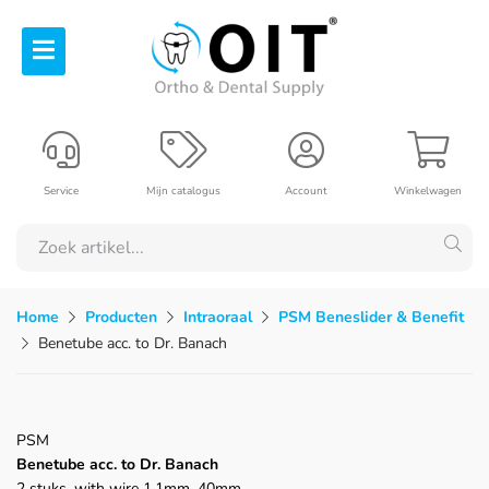
Service
Mijn catalogus
Account
Winkelwagen
Home
Producten
Intraoraal
PSM Beneslider & Benefit
Benetube acc. to Dr. Banach
PSM
Benetube acc. to Dr. Banach
2 stuks, with wire 1.1mm, 40mm