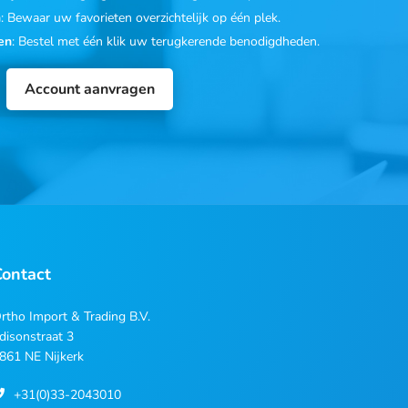
n
: Bewaar uw favorieten overzichtelijk op één plek.
en
: Bestel met één klik uw terugkerende benodigdheden.
Account aanvragen
Contact
rtho Import & Trading B.V.
disonstraat 3
861 NE Nijkerk
+31(0)33-2043010