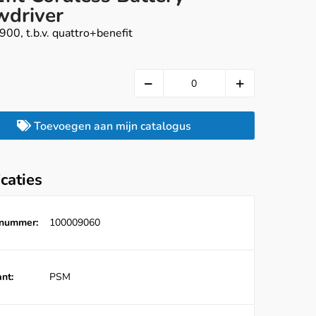
wdriver
00, t.b.v. quattro+benefit
Toevoegen aan mijn catalogus
icaties
lnummer:
100009060
nt:
PSM