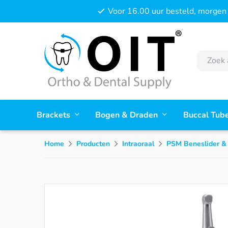
Voor 16.00 uur besteld, morgen 
Brackets
Bogen & Draden
Buccal Tub
Home
Producten
Intraoraal
PSM Beneslider & 