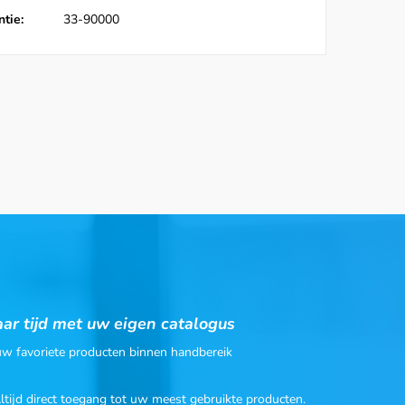
tie:
33-90000
ar tijd met uw eigen catalogus
 uw favoriete producten binnen handbereik
Altijd direct toegang tot uw meest gebruikte producten.