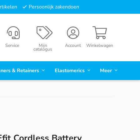
tikelen
Persoonlijk zakendoen
Service
Mijn
Account
Winkelwagen
catalogus
gners & Retainers
Elastomerics
Meer
fit Cordless Battery