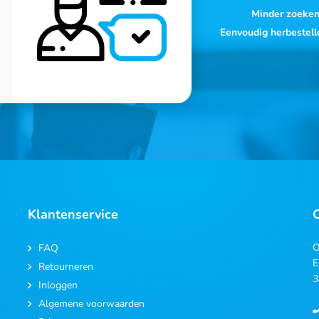
Minder zoeke
Eenvoudig herbestell
Klantenservice
O
FAQ
E
Retourneren
3
Inloggen
Algemene voorwaarden