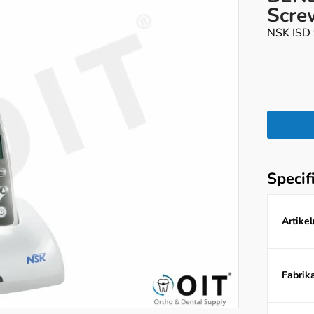
Scre
NSK ISD 9
Specif
Artike
Fabrika