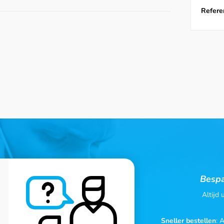
Referen
Bespa
Altijd
Sneller bestellen
: 