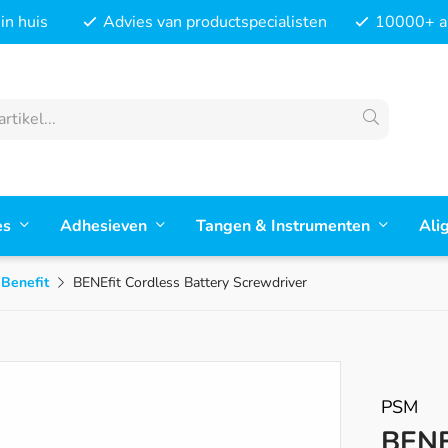
in huis
Advies van productspecialisten
10000+ ar
es
Adhesieven
Tangen & Instrumenten
Ali
Benefit
BENEfit Cordless Battery Screwdriver
PSM
BENE