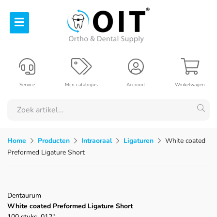
Service
Mijn catalogus
Account
Winkelwagen
Home
Producten
Intraoraal
Ligaturen
White coated
Preformed Ligature Short
Dentaurum
White coated Preformed Ligature Short
100 stuks .012"