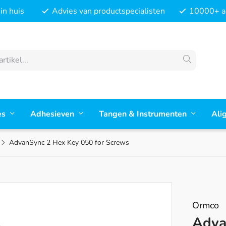
in huis
Advies van productspecialisten
10000+ ar
es
Adhesieven
Tangen & Instrumenten
Ali
AdvanSync 2 Hex Key 050 for Screws
Ormco
Adva