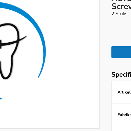
Scre
2 Stuks
Specif
Artike
Fabrika