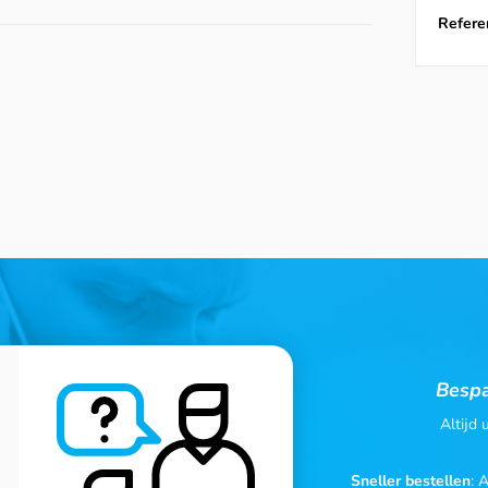
Referen
Bespa
Altijd
Sneller bestellen
: 