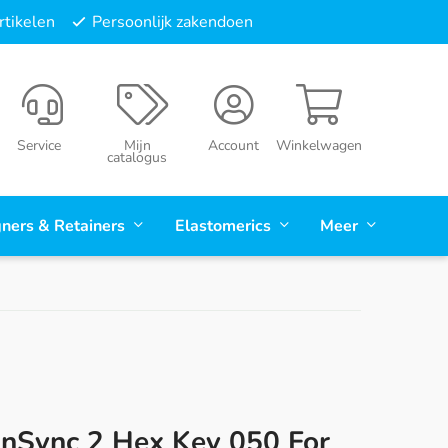
tikelen
Persoonlijk zakendoen
Service
Mijn
Account
Winkelwagen
catalogus
gners & Retainers
Elastomerics
Meer
nSync 2 Hex Key 050 For