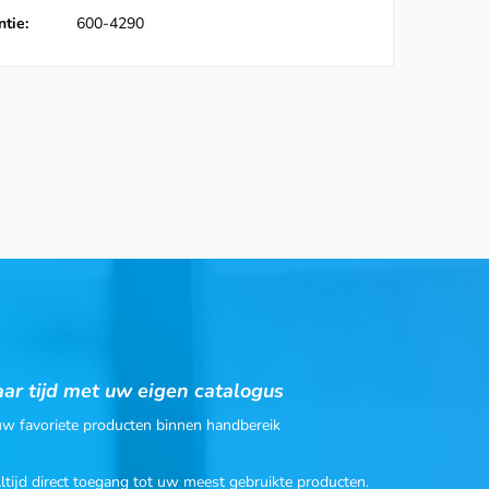
tie:
600-4290
ar tijd met uw eigen catalogus
 uw favoriete producten binnen handbereik
Altijd direct toegang tot uw meest gebruikte producten.