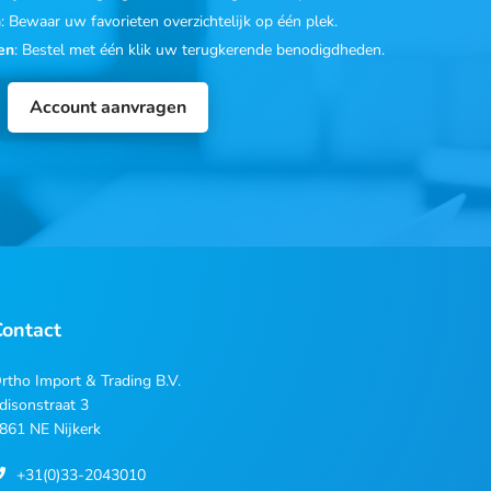
n
: Bewaar uw favorieten overzichtelijk op één plek.
en
: Bestel met één klik uw terugkerende benodigdheden.
Account aanvragen
Contact
rtho Import & Trading B.V.
disonstraat 3
861 NE Nijkerk
+31(0)33-2043010