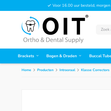
Voor 16.00 uur besteld, morgen 
Brackets
Bogen & Draden
Buccal Tub
Home
Producten
Intraoraal
Klasse Correctors