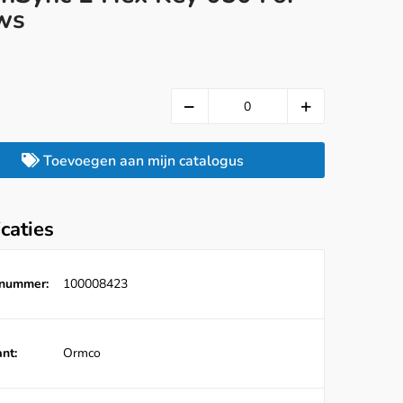
ws
Toevoegen aan mijn catalogus
icaties
lnummer:
100008423
nt:
Ormco