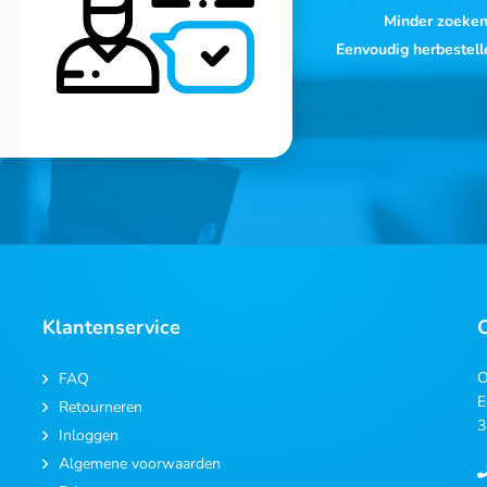
Minder zoeke
Eenvoudig herbestell
Klantenservice
O
FAQ
E
Retourneren
3
Inloggen
Algemene voorwaarden