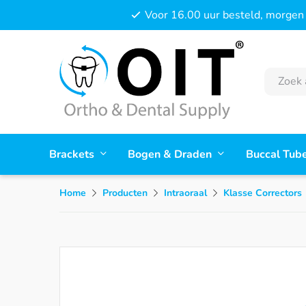
Voor 16.00 uur besteld, morgen 
Brackets
Bogen & Draden
Buccal Tub
Home
Producten
Intraoraal
Klasse Correctors