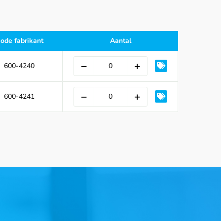
ode fabrikant
Aantal
600-4240
600-4241