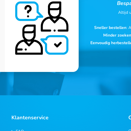
Bespa
Altijd
Sneller bestellen
: 
Minder zoeke
Eenvoudig herbestell
Klantenservice