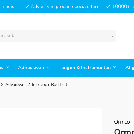
in huis
Advies van productspecialisten
10000+ ar
es
Adhesieven
Tangen & Instrumenten
Ali
AdvanSync 2 Telescopic Rod Left
Ormco
Ormc