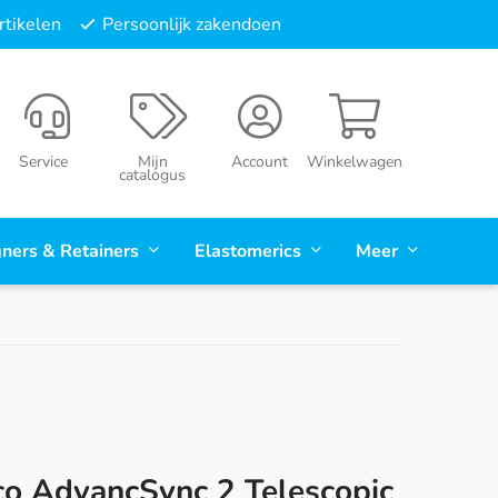
tikelen
Persoonlijk zakendoen
Service
Mijn
Account
Winkelwagen
catalogus
gners & Retainers
Elastomerics
Meer
o AdvancSync 2 Telescopic