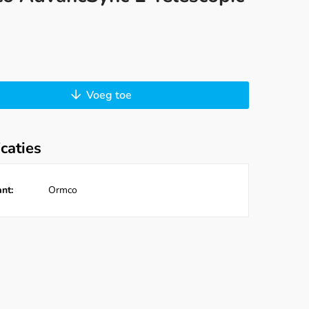
Voeg toe
icaties
nt:
Ormco