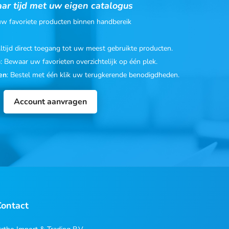
ar tijd met uw eigen catalogus
 uw favoriete producten binnen handbereik
Altijd direct toegang tot uw meest gebruikte producten.
n
: Bewaar uw favorieten overzichtelijk op één plek.
en
: Bestel met één klik uw terugkerende benodigdheden.
Account aanvragen
Contact