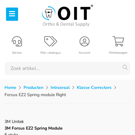
Service
Mijn catalogus
Account
Winkelwagen
Home
Producten
Intraoraal
Klasse Correctors
Forsus EZ2 Spring module Right
3M Unitek
3M Forsus EZ2 Spring Module
5 stuks