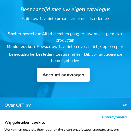
Bespaar tijd met uw eigen catalogus
Altijd uw favoriete producten binnen handbereik
Sneller bestellen
: Altijd direct toegang tot uw meest gebruikte
producten.
Minder zoeken
: Bewaar uw favorieten overzichtelijk op één plek.
Eenvoudig herbestellen
: Bestel met één klik uw terugkerende
benodigdheden.
Account aanvragen
Over OIT bv
Privacybeleid
Klantenservice
Wij gebruiken cookies
We kunnen deze plaatsen voor analyse van onze bezoekersgegevens, om