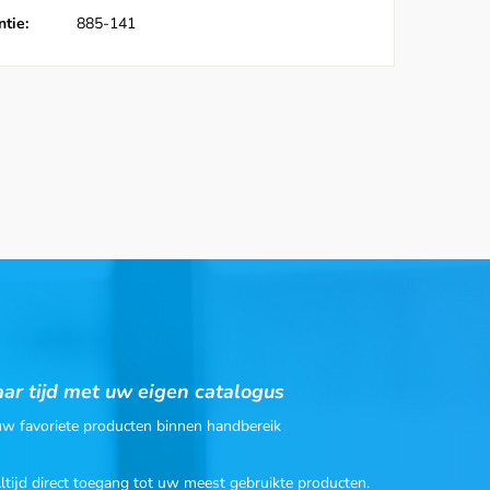
tie:
885-141
ar tijd met uw eigen catalogus
 uw favoriete producten binnen handbereik
Altijd direct toegang tot uw meest gebruikte producten.