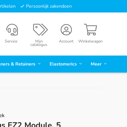
tikelen
Persoonlijk zakendoen
Service
Mijn
Account
Winkelwagen
catalogus
gners & Retainers
Elastomerics
Meer
ek
us EZ2 Module, 5