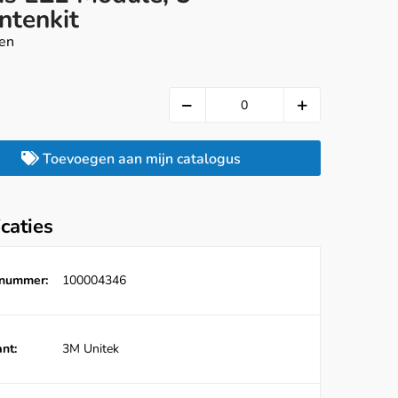
ntenkit
ten
Toevoegen aan mijn catalogus
icaties
lnummer:
100004346
nt:
3M Unitek