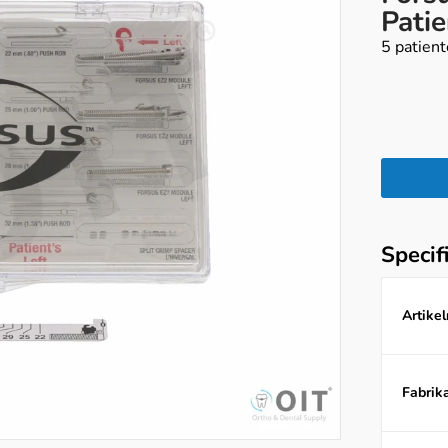
Patie
5 patien
Specif
Artike
Fabrika