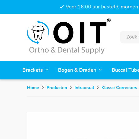
Voor 16.00 uur besteld, morgen 
Brackets
Bogen & Draden
Buccal Tub
Home
Producten
Intraoraal
Klasse Correctors