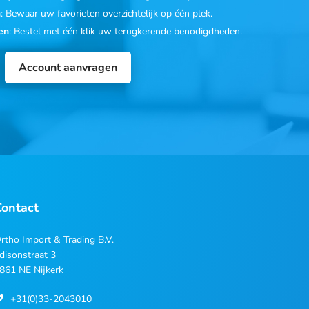
n
: Bewaar uw favorieten overzichtelijk op één plek.
en
: Bestel met één klik uw terugkerende benodigdheden.
Account aanvragen
Contact
rtho Import & Trading B.V.
disonstraat 3
861 NE Nijkerk
+31(0)33-2043010