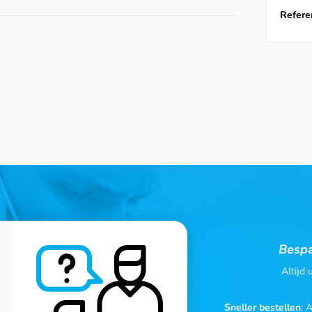
Referen
Bespa
Altijd
Sneller bestellen
: 