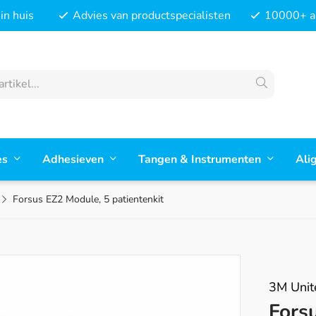
in huis
Advies van productspecialisten
10000+ ar
es
Adhesieven
Tangen & Instrumenten
Ali
Forsus EZ2 Module, 5 patientenkit
3M Unit
Fors