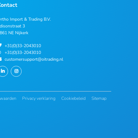
Contact
rtho Import & Trading B.V.
disonstraat 3
861 NE Nijkerk
+31(0)33-2043010
+31(0)33-2043010
customersupport@oitrading.nl
rwaarden
Privacy verklaring
Cookiebeleid
Sitemap