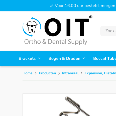
Voor 16.00 uur besteld, morgen 
Brackets
Bogen & Draden
Buccal Tub
Home
Producten
Intraoraal
Expansion, Distali