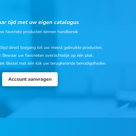
ar tijd met uw eigen catalogus
 uw favoriete producten binnen handbereik
Altijd direct toegang tot uw meest gebruikte producten.
n
: Bewaar uw favorieten overzichtelijk op één plek.
en
: Bestel met één klik uw terugkerende benodigdheden.
Account aanvragen