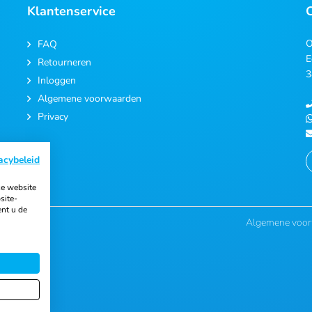
Klantenservice
O
FAQ
E
Retourneren
3
Inloggen
Algemene voorwaarden
Privacy
acybeleid
e website
site-
ent u de
Algemene voo