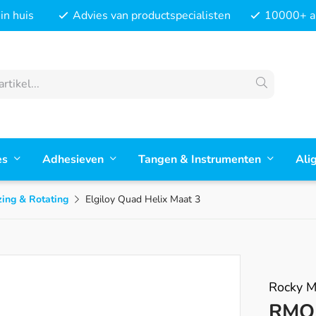
in huis
Advies van productspecialisten
10000+ ar
es
Adhesieven
Tangen & Instrumenten
Ali
zing & Rotating
Elgiloy Quad Helix Maat 3
Rocky M
RMO 