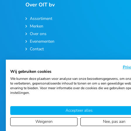
Over OIT bv
Assortiment
Merken
Over ons
Evenementen
Contact
Priv
Wij gebruiken cookies
We kunnen deze plaatsen voor analyse van onze bezoekersgegevens, om onz
te verbeteren, gepersonaliseerde inhoud te tonen en om u een geweldige web
ervaring te bieden. Voor meer informatie over de cookies die we gebruiken op
© 2026 Ortho Import & Trading B.V.
instellingen.
Accepteer alles
Weigeren
Nee, pas aan