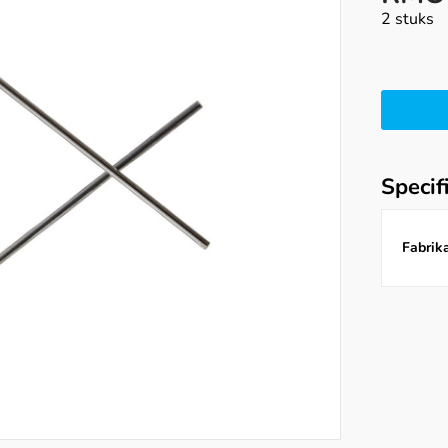
2 stuks
Specif
Fabrika