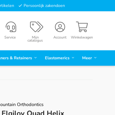
tikelen
Persoonlijk zakendoen
Service
Mijn
Account
Winkelwagen
catalogus
gners & Retainers
Elastomerics
Meer
ountain Orthodontics
Elgiloy Quad Helix