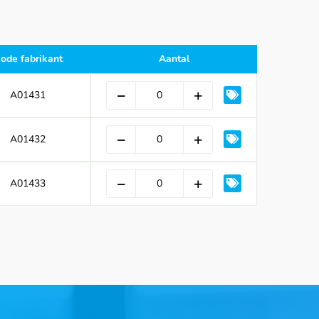
ode fabrikant
Aantal
A01431
A01432
A01433