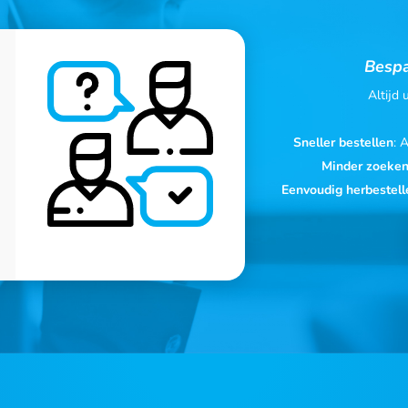
Bespa
Altijd
Sneller bestellen
: 
Minder zoeke
Eenvoudig herbestell