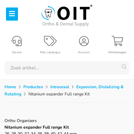
Service
Mijn catalogus
Account
Winkelwagen
Home
Producten
Intraoraal
Expansion, Distalizing &
Rotating
Nitanium expander Full range Kit
Ortho Organizers
Nitanium expander Full range Kit
26-28-30-32-34-36-38-40-42-44 mm