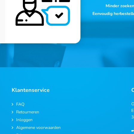
Minder zoeke
Eenvoudig herbestell
Klantenservice
O
FAQ
E
Retourneren
3
Inloggen
Algemene voorwaarden