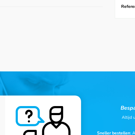
Referen
Bespa
Altijd
Sneller bestellen
: 