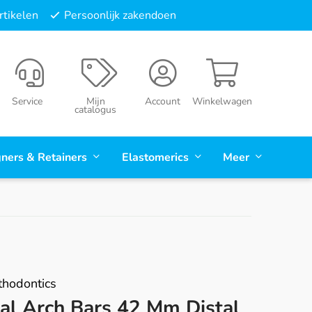
tikelen
Persoonlijk zakendoen
Service
Mijn
Account
Winkelwagen
catalogus
gners & Retainers
Elastomerics
Meer
hodontics
tal Arch Bars 42 Mm Distal