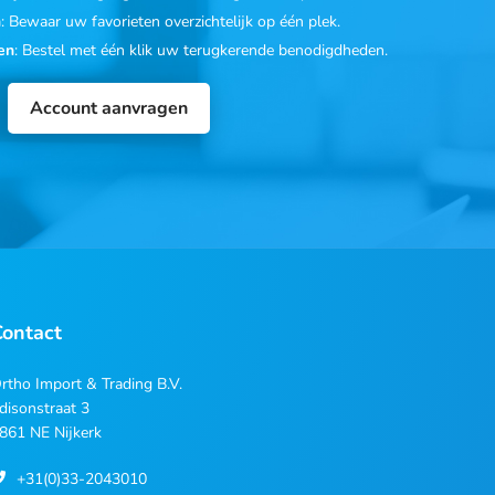
n
: Bewaar uw favorieten overzichtelijk op één plek.
en
: Bestel met één klik uw terugkerende benodigdheden.
Account aanvragen
Contact
rtho Import & Trading B.V.
disonstraat 3
861 NE Nijkerk
+31(0)33-2043010