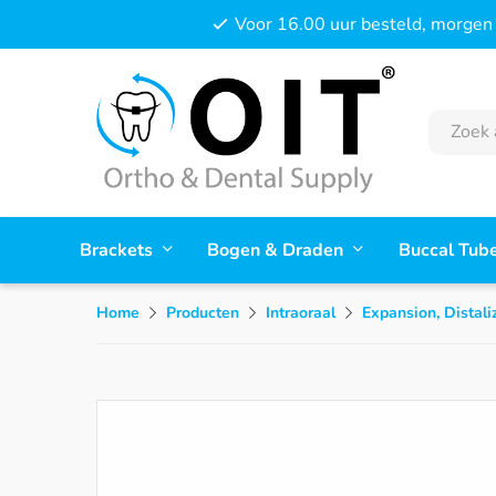
Voor 16.00 uur besteld, morgen 
Brackets
Bogen & Draden
Buccal Tub
Home
Producten
Intraoraal
Expansion, Distali