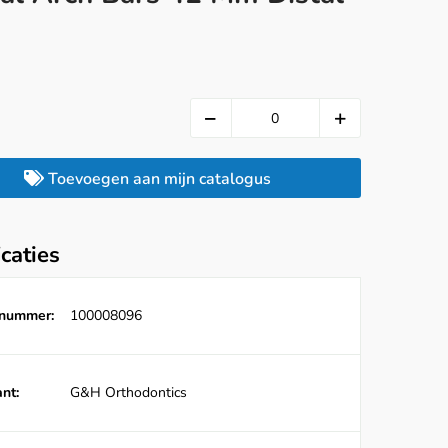
Toevoegen aan mijn catalogus
icaties
lnummer:
100008096
nt:
G&H Orthodontics