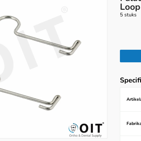
Loop
5 stuks
Specif
Artike
Fabrika