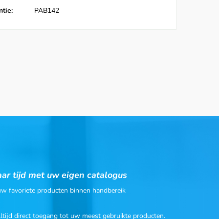
tie:
PAB142
ar tijd met uw eigen catalogus
 uw favoriete producten binnen handbereik
Altijd direct toegang tot uw meest gebruikte producten.