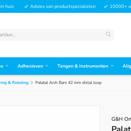
in huis
Advies van productspecialisten
10000+ ar
es
Adhesieven
Tangen & Instrumenten
Ali
zing & Rotating
Palatal Arch Bars 42 mm distal loop
G&H Ort
Pala