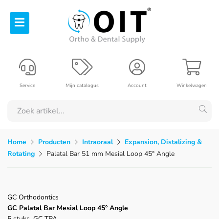
Service
Mijn catalogus
Account
Winkelwagen
Home
Producten
Intraoraal
Expansion, Distalizing &
Rotating
Palatal Bar 51 mm Mesial Loop 45° Angle
GC Orthodontics
GC Palatal Bar Mesial Loop 45° Angle
5 stuks, GC TPA