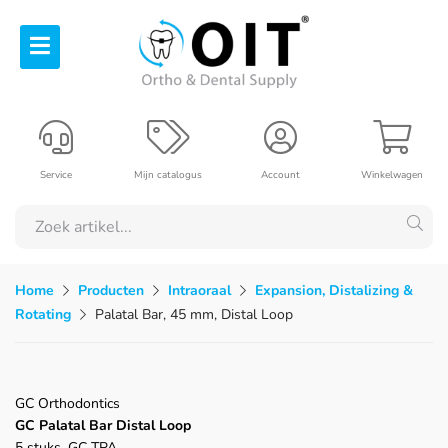
Service
Mijn catalogus
Account
Winkelwagen
Home
Producten
Intraoraal
Expansion, Distalizing &
Rotating
Palatal Bar, 45 mm, Distal Loop
GC Orthodontics
GC Palatal Bar Distal Loop
5 stuks, GC TPA