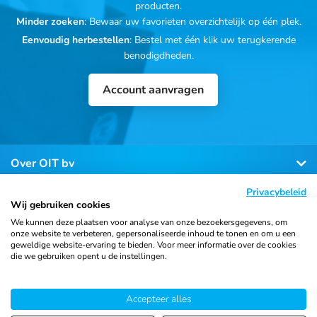
producten.
Minder zoeken
: Bewaar uw favorieten overzichtelijk op één plek.
Eenvoudig herbestellen
: Bestel met één klik uw terugkerende
benodigdheden.
Account aanvragen
Over OIT bv
Privacybeleid
Klantenservice
Wij gebruiken cookies
We kunnen deze plaatsen voor analyse van onze bezoekersgegevens, om
onze website te verbeteren, gepersonaliseerde inhoud te tonen en om u een
Contact
geweldige website-ervaring te bieden. Voor meer informatie over de cookies
die we gebruiken opent u de instellingen.
© 2026 Ortho Import
Algemene voorwaarden
Privacy
Accepteer alles
& Trading B.V.
verklaring
Cookiebeleid
Sitemap