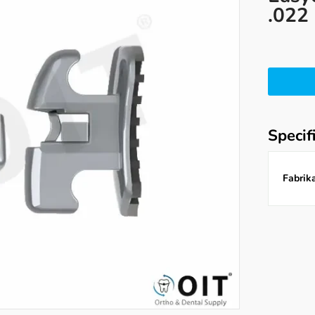
.022
Specif
Fabrika