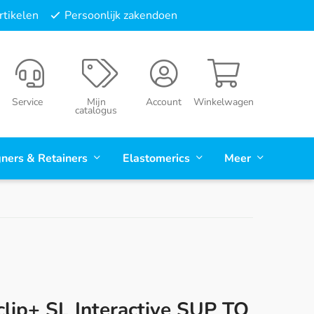
tikelen
Persoonlijk zakendoen
Service
Mijn
Account
Winkelwagen
catalogus
gners & Retainers
Elastomerics
Meer
clip+ SL Interactive SUP TQ