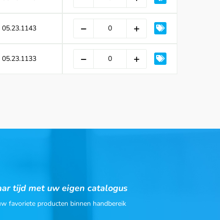
05.23.1143
05.23.1133
ar tijd met uw eigen catalogus
 uw favoriete producten binnen handbereik