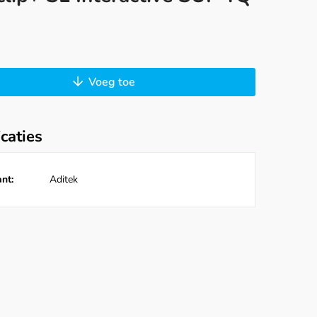
Voeg toe
icaties
nt:
Aditek