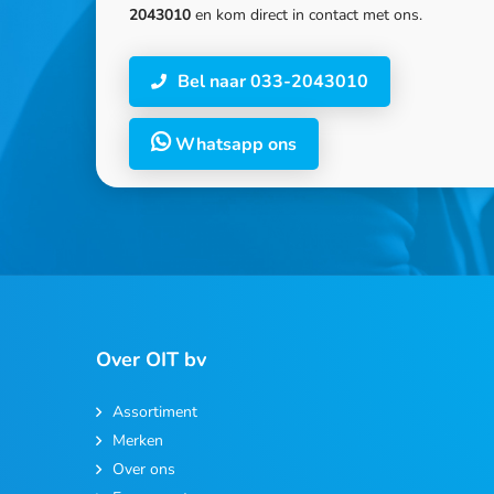
2043010
en kom direct in contact met ons.
Bel naar 033-2043010
Whatsapp ons
Over OIT bv
Assortiment
Merken
Over ons