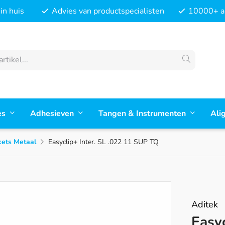
in huis
Advies van productspecialisten
10000+ ar
es
Adhesieven
Tangen & Instrumenten
Ali
kets Metaal
Easyclip+ Inter. SL .022 11 SUP TQ
Aditek
Easy