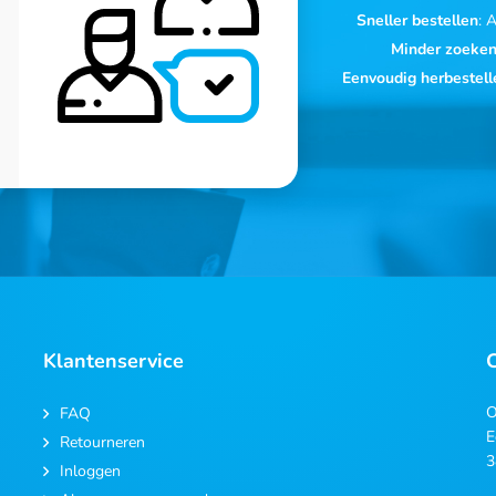
Sneller bestellen
: 
Minder zoeke
Eenvoudig herbestell
Klantenservice
O
FAQ
E
Retourneren
3
Inloggen