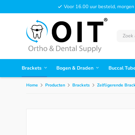
Voor 16.00 uur besteld, morgen 
Brackets
Bogen & Draden
Buccal Tub
Home
Producten
Brackets
Zelfligerende Brac