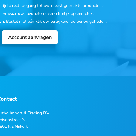
Altijd direct toegang tot uw meest gebruikte producten.
n
: Bewaar uw favorieten overzichtelijk op één plek.
en
: Bestel met één klik uw terugkerende benodigdheden.
Account aanvragen
Contact
rtho Import & Trading B.V.
disonstraat 3
861 NE Nijkerk