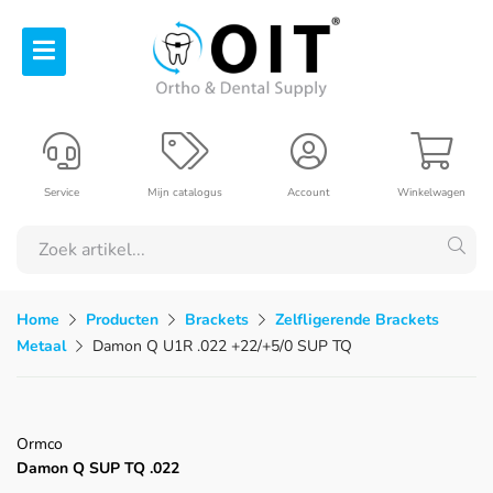
Service
Mijn catalogus
Account
Winkelwagen
Home
Producten
Brackets
Zelfligerende Brackets
Metaal
Damon Q U1R .022 +22/+5/0 SUP TQ
Ormco
Damon Q SUP TQ .022