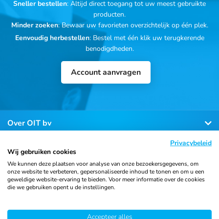
Sneller bestellen
: Altijd direct toegang tot uw meest gebruikte
producten.
Minder zoeken
: Bewaar uw favorieten overzichtelijk op één plek.
Eenvoudig herbestellen
: Bestel met één klik uw terugkerende
benodigdheden.
Account aanvragen
Over OIT bv
Privacybeleid
Klantenservice
Wij gebruiken cookies
We kunnen deze plaatsen voor analyse van onze bezoekersgegevens, om
onze website te verbeteren, gepersonaliseerde inhoud te tonen en om u een
Contact
geweldige website-ervaring te bieden. Voor meer informatie over de cookies
die we gebruiken opent u de instellingen.
Accepteer alles
© 2026 Ortho Import
Algemene voorwaarden
Privacy