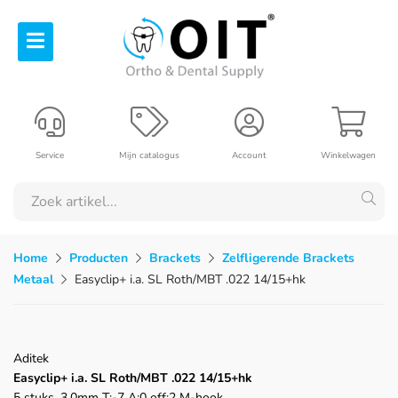
Service
Mijn catalogus
Account
Winkelwagen
Home
Producten
Brackets
Zelfligerende Brackets
Metaal
Easyclip+ i.a. SL Roth/MBT .022 14/15+hk
Aditek
Easyclip+ i.a. SL Roth/MBT .022 14/15+hk
5 stuks, 3,0mm T:-7 A:0 off:2 M-hook