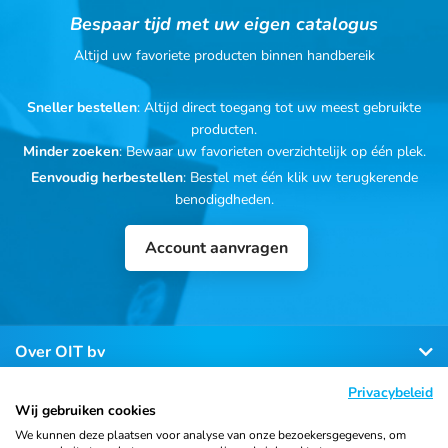
Bespaar tijd met uw eigen catalogus
Altijd uw favoriete producten binnen handbereik
Sneller bestellen
: Altijd direct toegang tot uw meest gebruikte
producten.
Minder zoeken
: Bewaar uw favorieten overzichtelijk op één plek.
Eenvoudig herbestellen
: Bestel met één klik uw terugkerende
benodigdheden.
Account aanvragen
Over OIT bv
Privacybeleid
Klantenservice
Wij gebruiken cookies
We kunnen deze plaatsen voor analyse van onze bezoekersgegevens, om