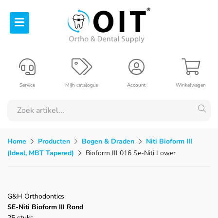
Service
Mijn catalogus
Account
Winkelwagen
Home
Producten
Bogen & Draden
Niti Bioform III
(Ideal, MBT Tapered)
Bioform III 016 Se-Niti Lower
G&H Orthodontics
SE-Niti Bioform III Rond
25 stuks