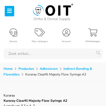
Service
Mijn catalogus
Account
Winkelwagen
Home
Producten
Adhesieven
Indirect Bonding &
Flowables
Kuraray Clearfil Majesty Flow Syringe A2
Kuraray
Kuraray Clearfil Majesty Flow Syringe A2
1 spuit van 3,2 g A-2