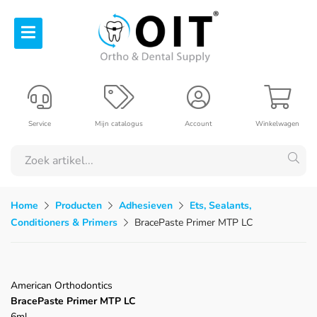
Service
Mijn catalogus
Account
Winkelwagen
Home
Producten
Adhesieven
Ets, Sealants,
Conditioners & Primers
BracePaste Primer MTP LC
American Orthodontics
BracePaste Primer MTP LC
6ml