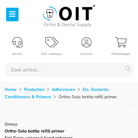
Service
Mijn catalogus
Account
Winkelwagen
Home
Producten
Adhesieven
Ets, Sealants,
Conditioners & Primers
Ortho-Solo bottle refill primer
Ormco
Ortho-Solo bottle refill primer
5ml flesje, universal bond enhancer