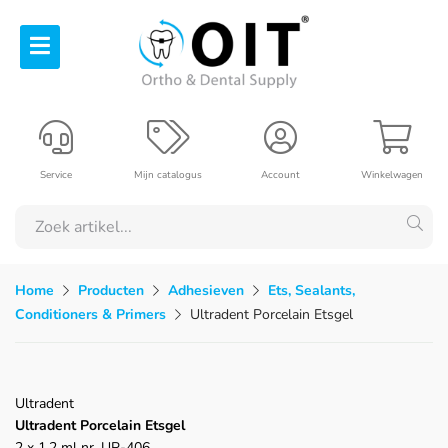
Service
Mijn catalogus
Account
Winkelwagen
Home
Producten
Adhesieven
Ets, Sealants,
Conditioners & Primers
Ultradent Porcelain Etsgel
Ultradent
Ultradent Porcelain Etsgel
2 x 1,2 ml nr. UP-406