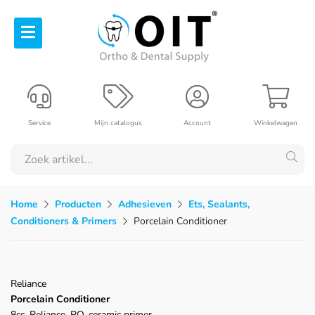
Service
Mijn catalogus
Account
Winkelwagen
Home
Producten
Adhesieven
Ets, Sealants,
Conditioners & Primers
Porcelain Conditioner
Reliance
Porcelain Conditioner
8cc, Reliance, PO, ceramic primer