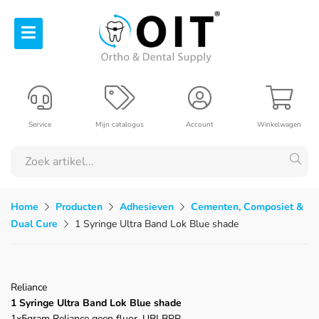
Service
Mijn catalogus
Account
Winkelwagen
Home
Producten
Adhesieven
Cementen, Composiet &
Dual Cure
1 Syringe Ultra Band Lok Blue shade
Reliance
1 Syringe Ultra Band Lok Blue shade
1x5gram Reliance geen fluor, UBLBPP