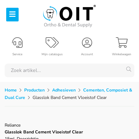
Service
Mijn catalogus
Account
Winkelwagen
Home
Producten
Adhesieven
Cementen, Composiet &
Dual Cure
Glasslok Band Cement Vloeistof Clear
Reliance
Glasslok Band Cement Vloeistof Clear
15ml, Doorzichtig