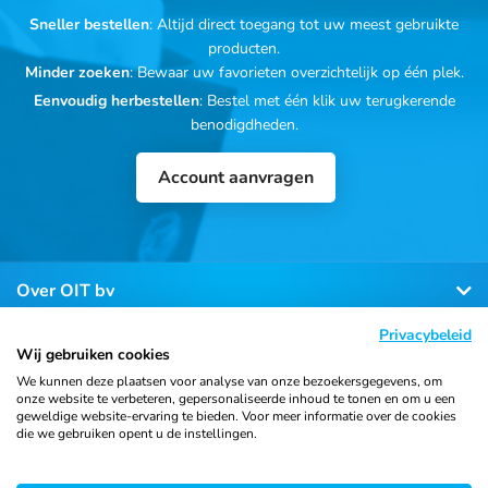
Sneller bestellen
: Altijd direct toegang tot uw meest gebruikte
producten.
Minder zoeken
: Bewaar uw favorieten overzichtelijk op één plek.
Eenvoudig herbestellen
: Bestel met één klik uw terugkerende
benodigdheden.
Account aanvragen
Over OIT bv
Privacybeleid
Klantenservice
Wij gebruiken cookies
We kunnen deze plaatsen voor analyse van onze bezoekersgegevens, om
onze website te verbeteren, gepersonaliseerde inhoud te tonen en om u een
Contact
geweldige website-ervaring te bieden. Voor meer informatie over de cookies
die we gebruiken opent u de instellingen.