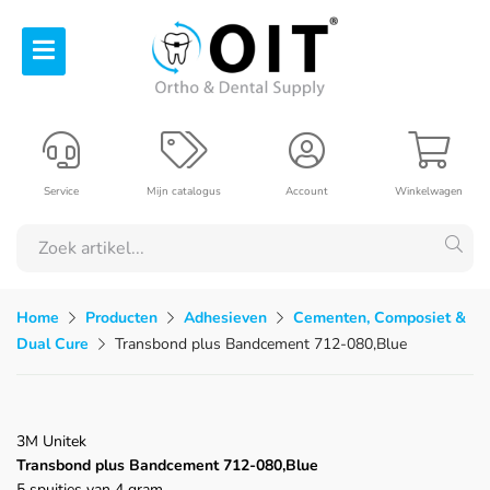
Service
Mijn catalogus
Account
Winkelwagen
Home
Producten
Adhesieven
Cementen, Composiet &
Dual Cure
Transbond plus Bandcement 712-080,Blue
3M Unitek
Transbond plus Bandcement 712-080,Blue
5 spuitjes van 4 gram