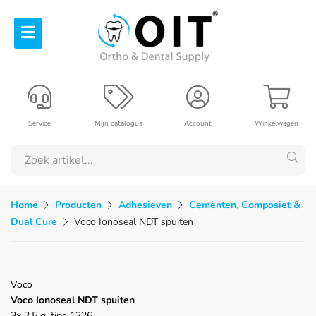
Service
Mijn catalogus
Account
Winkelwagen
Home
Producten
Adhesieven
Cementen, Composiet &
Dual Cure
Voco Ionoseal NDT spuiten
Voco
Voco Ionoseal NDT spuiten
3x 2,5 g, tips 1326