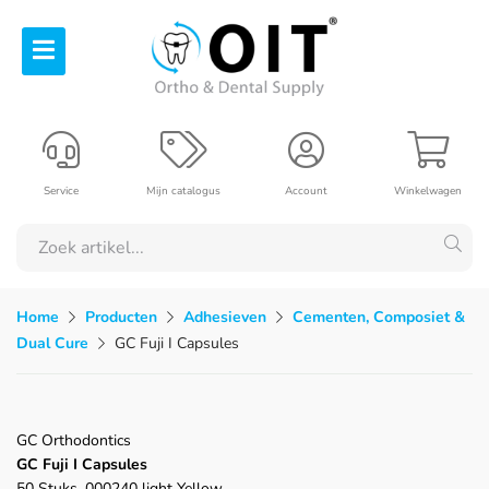
Service
Mijn catalogus
Account
Winkelwagen
Home
Producten
Adhesieven
Cementen, Composiet &
Dual Cure
GC Fuji I Capsules
GC Orthodontics
GC Fuji I Capsules
50 Stuks, 000240 light Yellow