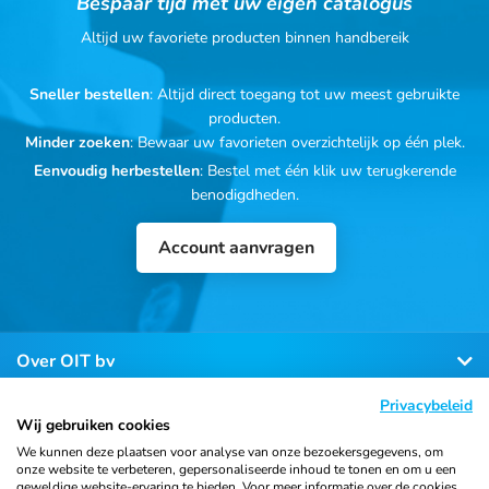
Bespaar tijd met uw eigen catalogus
Altijd uw favoriete producten binnen handbereik
Sneller bestellen
: Altijd direct toegang tot uw meest gebruikte
producten.
Minder zoeken
: Bewaar uw favorieten overzichtelijk op één plek.
Eenvoudig herbestellen
: Bestel met één klik uw terugkerende
benodigdheden.
Account aanvragen
Over OIT bv
Privacybeleid
Klantenservice
Wij gebruiken cookies
We kunnen deze plaatsen voor analyse van onze bezoekersgegevens, om
onze website te verbeteren, gepersonaliseerde inhoud te tonen en om u een
Contact
geweldige website-ervaring te bieden. Voor meer informatie over de cookies