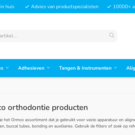
in huis
Advies van productspecialisten
10000+ ar
es
Adhesieven
Tangen & Instrumenten
Ali
o orthodontie producten
 je het Ormco assortiment dat je gebruikt voor vaste apparatuur en alig
, buccal tubes, bonding en auxiliaries. Gebruik de filters of zoek op refe