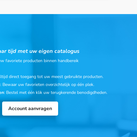
ar tijd met uw eigen catalogus
 uw favoriete producten binnen handbereik
Altijd direct toegang tot uw meest gebruikte producten.
n
: Bewaar uw favorieten overzichtelijk op één plek.
en
: Bestel met één klik uw terugkerende benodigdheden.
Account aanvragen