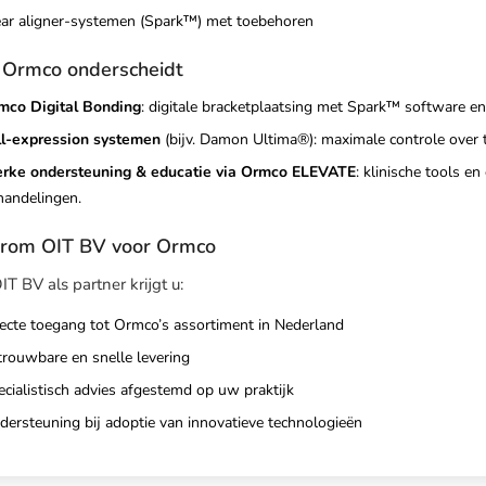
ear aligner-systemen (Spark™) met toebehoren
Ormco onderscheidt
mco Digital Bonding
: digitale bracketplaatsing met Spark™ software en 
ll-expression systemen
(bijv. Damon Ultima®): maximale controle over to
erke ondersteuning & educatie via Ormco ELEVATE
: klinische tools e
handelingen.
rom OIT BV voor Ormco
T BV als partner krijgt u:
recte toegang tot Ormco’s assortiment in Nederland
trouwbare en snelle levering
cialistisch advies afgestemd op uw praktijk
dersteuning bij adoptie van innovatieve technologieën