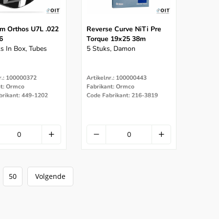
um Orthos U7L .022
Reverse Curve NiTi Pre
6
Torque 19x25 38m
s In Box, Tubes
5 Stuks, Damon
r.: 100000372
Artikelnr.: 100000443
nt: Ormco
Fabrikant: Ormco
brikant: 449-1202
Code Fabrikant: 216-3819
50
Volgende