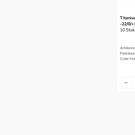
Zelfligerende Brackets Metaal
Titaniu
-22/0/+
10 Stuk
Artikeln
Fabrikan
Code Fab