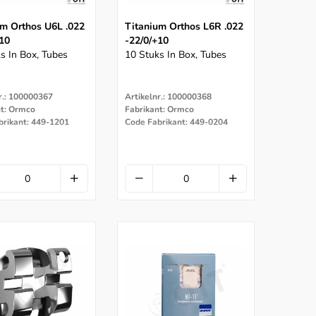
um Orthos U6L .022
Titanium Orthos L6R .022
+10
-22/0/+10
s In Box, Tubes
10 Stuks In Box, Tubes
r.: 100000367
Artikelnr.: 100000368
nt: Ormco
Fabrikant: Ormco
brikant: 449-1201
Code Fabrikant: 449-0204