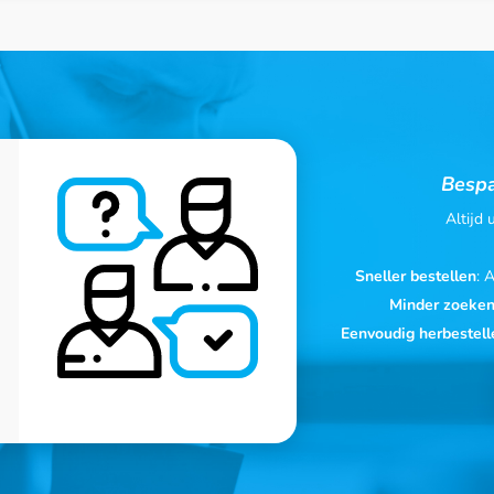
Bespa
Altijd
Sneller bestellen
: 
Minder zoeke
Eenvoudig herbestell