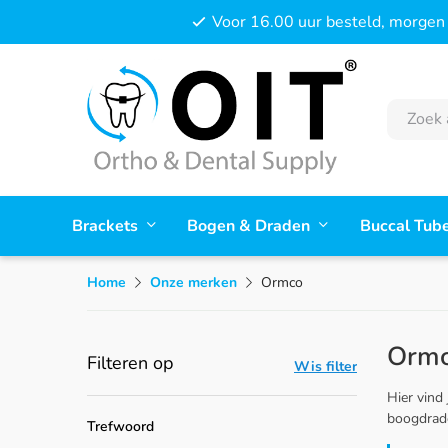
Voor 16.00 uur besteld, morgen 
Brackets
Bogen & Draden
Buccal Tub
Home
Onze merken
Ormco
Ormc
Filteren op
Wis filter
Hier vind
boogdraden
Trefwoord