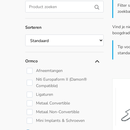
Filter 
zoekba
Vind je ni
Sorteren
boogdrade
Tip vo
standa
Ormco
Afneemtangen
Niti Europaform II (Damon®
Compatible)
Ligaturen
Metaal Convertible
Metaal Non-Convertible
Mini Implants & Schroeven
Modules & Wedges & Bumpers