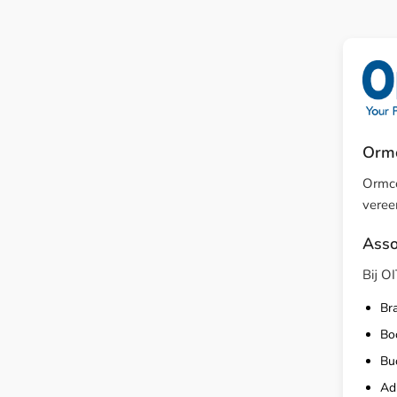
Ormc
Ormco
veree
Asso
Bij O
Bra
Boo
Bu
Ad