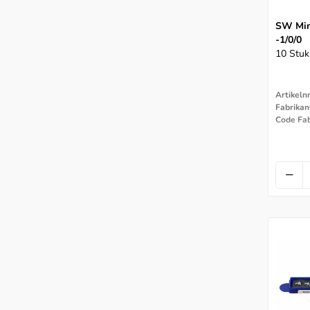
Beta Titanium Molybdeen + TMA
SW Mini
Bogen Accessoires
-1/0/0
Bondable Attachments
10 Stuk
Bracket Open & Closing Instrumenten
Bracket Positioners & Height Gauges
Artikeln
Fabrikan
Brackets Accessoires
Code Fab
Conventionele Brackets Esthetisch
Inbind & Ligaturen
Conventionele Brackets Metaal
Copper Niti & Heat-Activated
Ets, Sealants, Conditioners & Primers
Extraoraal
Facebows
Facemasks & Reversed Headgear
Fineer Boren TC FG (Rood Hoekstuk)