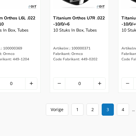
m Orthos L6L .022
Titanium Orthos U7R .022
Titani
10
-10/0/+6
-10/0/+
s In Box, Tubes
10 Stuks In Box, Tubes
10 Stuk
r.: 100000369
Artikelnr.: 100000371
Artikeln
t: Ormco
Fabrikant: Ormco
Fabrika
rikant: 449-1204
Code Fabrikant: 449-0202
Code Fa
Vorige
1
2
3
4
...