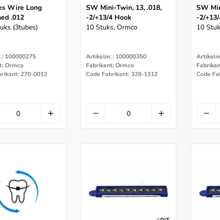
es Wire Long
SW Mini-Twin, 13, .018,
SW Mini
ed .012
-2/+13/4 Hook
-2/+13/
uks (3tubes)
10 Stuks, Ormco
10 Stu
r.: 100000275
Artikelnr.: 100000350
Artikeln
t: Ormco
Fabrikant: Ormco
Fabrika
rikant: 270-0012
Code Fabrikant: 328-1312
Code Fa