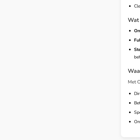
Cl
Wat 
Or
Fu
St
be
Waa
Met OI
Di
Be
Spe
On