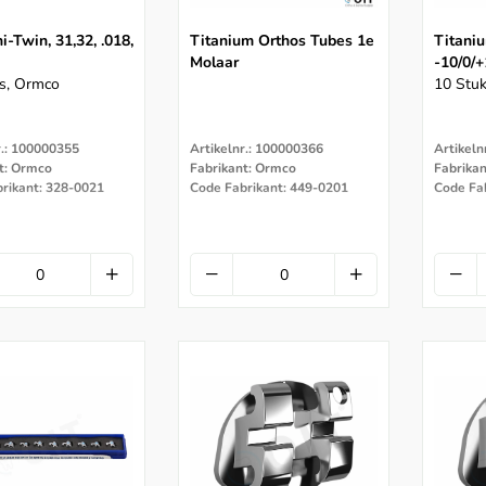
-Twin, 31,32, .018,
Titanium Orthos Tubes 1e
Titani
Molaar
-10/0/
s, Ormco
10 Stuk
r.: 100000355
Artikelnr.: 100000366
Artikeln
t: Ormco
Fabrikant: Ormco
Fabrika
rikant: 328-0021
Code Fabrikant: 449-0201
Code Fa