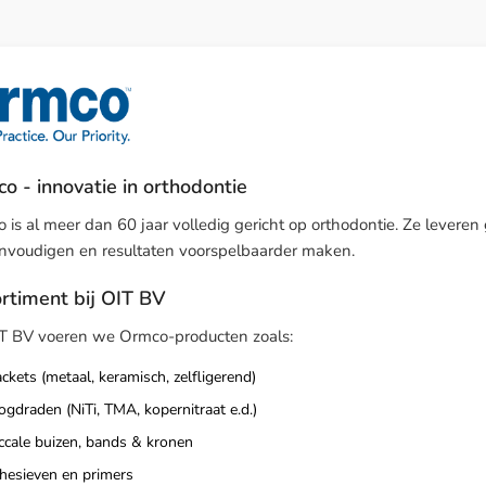
o - innovatie in orthodontie
 is al meer dan 60 jaar volledig gericht op orthodontie. Ze leve
nvoudigen en resultaten voorspelbaarder maken.
rtiment bij OIT BV
IT BV voeren we Ormco-producten zoals:
ckets (metaal, keramisch, zelfligerend)
gdraden (NiTi, TMA, koper­nitraat e.d.)
ccale buizen, bands & kronen
hesieven en primers