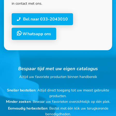
in contact met ons.
Bel naar 033-2043010
Whatsapp ons
Bespaar tijd met uw eigen catalogus
Altijd uw favoriete producten binnen handbereik
Sneller bestellen
: Altijd direct toegang tot uw meest gebruikte
producten.
Minder zoeken
: Bewaar uw favorieten overzichtelijk op één plek.
Eenvoudig herbestellen
: Bestel met één klik uw terugkerende
benodigdheden.