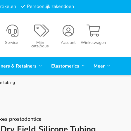
tikelen
Persoonlijk zakendoen
Service
Mijn
Account
Winkelwagen
catalogus
gners & Retainers
Elastomerics
Meer
ne tubing
kes prostodontics
Dry Field Silicone Tubing