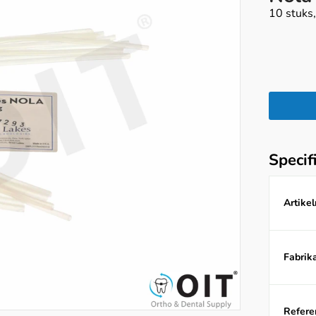
10 stuks
Specif
Artike
Fabrika
Referen