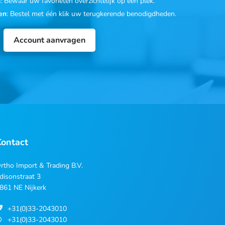
n
: Bewaar uw favorieten overzichtelijk op één plek.
en
: Bestel met één klik uw terugkerende benodigdheden.
Account aanvragen
Contact
rtho Import & Trading B.V.
disonstraat 3
861 NE Nijkerk
+31(0)33-2043010
+31(0)33-2043010