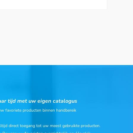
ar tijd met uw eigen catalogus
 uw favoriete producten binnen handbereik
Altijd direct toegang tot uw meest gebruikte producten.