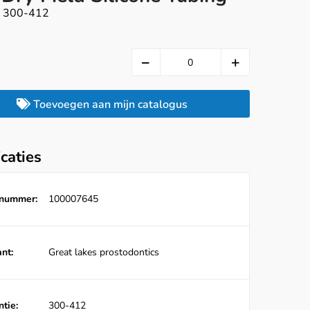
, 300-412
Toevoegen aan mijn catalogus
icaties
lnummer:
100007645
nt:
Great lakes prostodontics
tie:
300-412