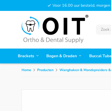
Voor 16.00 uur besteld, morgen 
Brackets
Bogen & Draden
Buccal Tub
Home
Producten
Wanghaken & Mondspreiders &