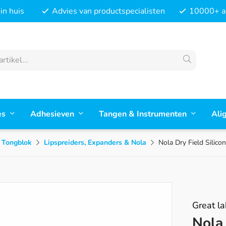
in huis
Advies van productspecialisten
10000+ ar
es
Adhesieven
Tangen & Instrumenten
Ali
 Tongblok
Lipspreiders, Expanders & Nola
Nola Dry Field Silico
Great la
Nola 