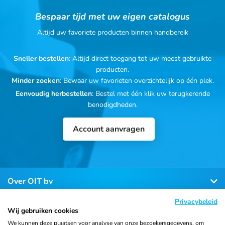
Bespaar tijd met uw eigen catalogus
Altijd uw favoriete producten binnen handbereik
Sneller bestellen
: Altijd direct toegang tot uw meest gebruikte
producten.
Minder zoeken
: Bewaar uw favorieten overzichtelijk op één plek.
Eenvoudig herbestellen
: Bestel met één klik uw terugkerende
benodigdheden.
Account aanvragen
Over OIT bv
Privacybeleid
Klantenservice
Wij gebruiken cookies
We kunnen deze plaatsen voor analyse van onze bezoekersgegevens, om