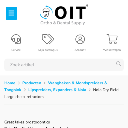
Service
Mijn catalogus
Account
Winkelwagen
Home
Producten
Wanghaken & Mondspreiders &
Tongblok
Lipspreiders, Expanders & Nola
Nola Dry Field
Large cheek retractors
Great lakes prostodontics