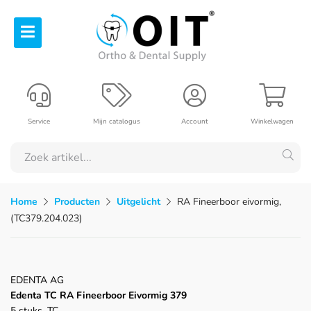
Service
Mijn catalogus
Account
Winkelwagen
Home
Producten
Uitgelicht
RA Fineerboor eivormig,
(TC379.204.023)
EDENTA AG
Edenta TC RA Fineerboor Eivormig 379
5 stuks, TC