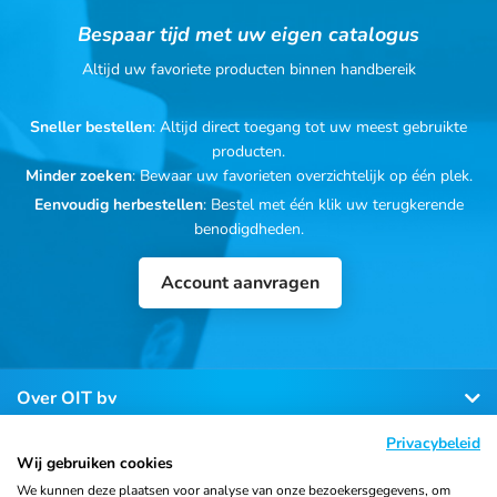
Bespaar tijd met uw eigen catalogus
Altijd uw favoriete producten binnen handbereik
Sneller bestellen
: Altijd direct toegang tot uw meest gebruikte
producten.
Minder zoeken
: Bewaar uw favorieten overzichtelijk op één plek.
Eenvoudig herbestellen
: Bestel met één klik uw terugkerende
benodigdheden.
Account aanvragen
Over OIT bv
Privacybeleid
Klantenservice
Wij gebruiken cookies
We kunnen deze plaatsen voor analyse van onze bezoekersgegevens, om