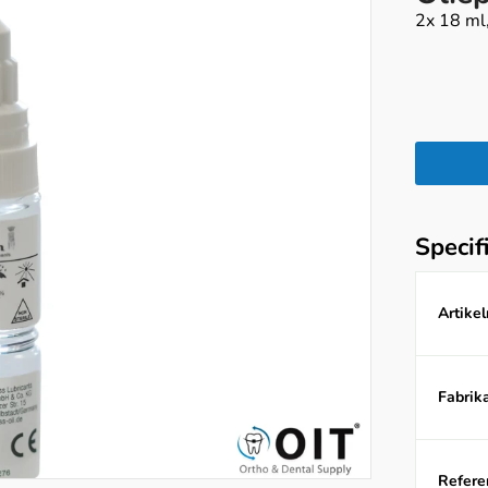
2x 18 ml
Specif
Artike
Fabrika
Referen