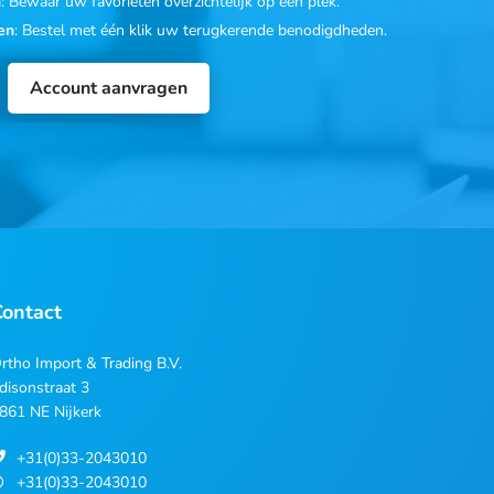
n
: Bewaar uw favorieten overzichtelijk op één plek.
en
: Bestel met één klik uw terugkerende benodigdheden.
Account aanvragen
Contact
rtho Import & Trading B.V.
disonstraat 3
861 NE Nijkerk
+31(0)33-2043010
+31(0)33-2043010