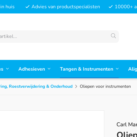
in huis
Advies van productspecialisten
10000+ ar
es
Adhesieven
Tangen & Instrumenten
Ali
ing, Roestverwijdering & Onderhoud
Oliepen voor instrumenten
Carl Mar
Olie