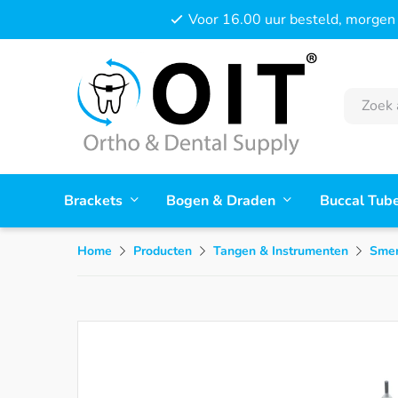
Voor 16.00 uur besteld, morgen 
Brackets
Bogen & Draden
Buccal Tub
Home
Producten
Tangen & Instrumenten
Smer