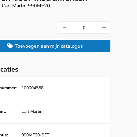
, Carl Martin 990MF20
Toevoegen aan mijn catalogus
icaties
lnummer:
100004558
nt:
Carl Martin
tie:
990MF20-SET