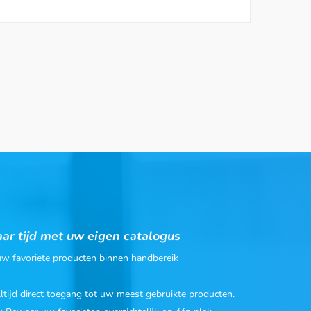
ar tijd met uw eigen catalogus
 uw favoriete producten binnen handbereik
Altijd direct toegang tot uw meest gebruikte producten.