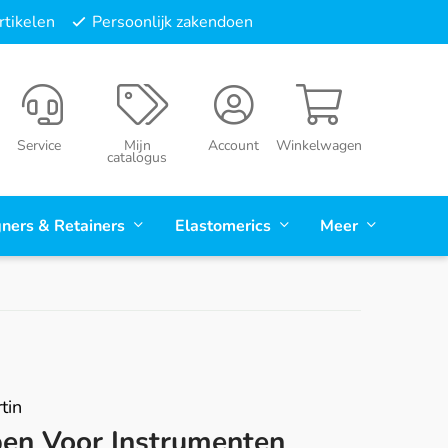
tikelen
Persoonlijk zakendoen
Service
Mijn
Account
Winkelwagen
catalogus
gners & Retainers
Elastomerics
Meer
tin
pen Voor Instrumenten