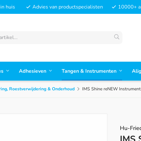
in huis
Advies van productspecialisten
10000+ ar
es
Adhesieven
Tangen & Instrumenten
Ali
ing, Roestverwijdering & Onderhoud
IMS Shine reNEW Instrument
Hu-Frie
IMS 