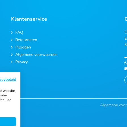
Klantenservice
O
FAQ
E
Retourneren
3
Inloggen
Algemene voorwaarden
Privacy
acybeleid
e website
site-
ent u de
Algemene voo