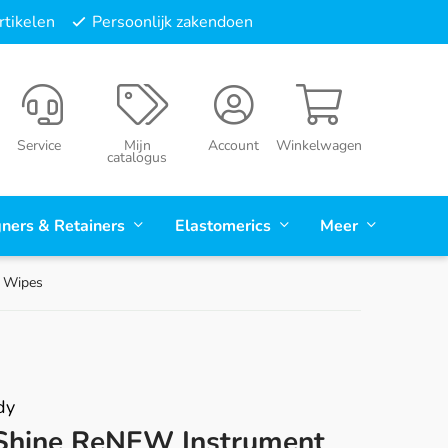
tikelen
Persoonlijk zakendoen
Service
Mijn
Account
Winkelwagen
catalogus
gners & Retainers
Elastomerics
Meer
 Wipes
dy
Shine ReNEW Instrument