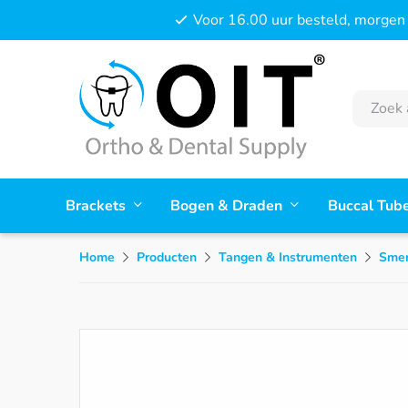
Voor 16.00 uur besteld, morgen 
Brackets
Bogen & Draden
Buccal Tub
Home
Producten
Tangen & Instrumenten
Smer