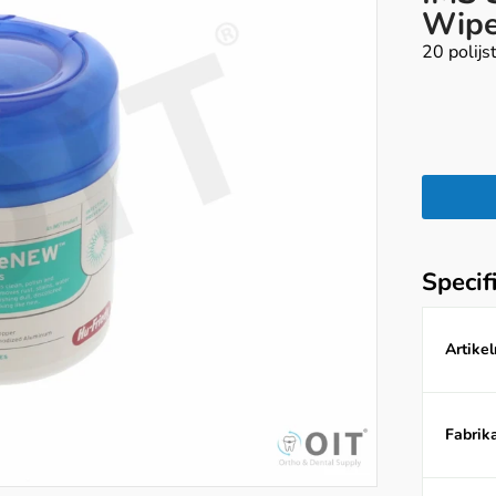
Wip
20 polijs
Specif
Artike
Fabrika