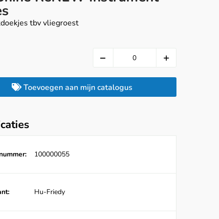
es
tdoekjes tbv vliegroest
Toevoegen aan mijn catalogus
icaties
lnummer:
100000055
nt:
Hu-Friedy