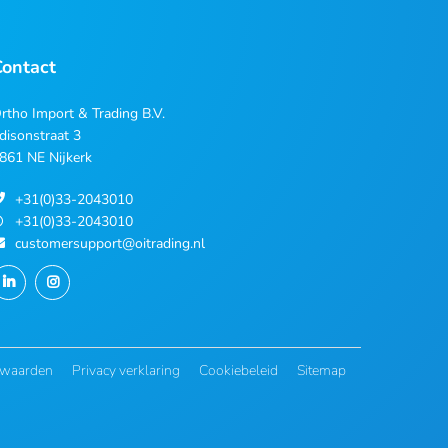
Contact
rtho Import & Trading B.V.
disonstraat 3
861 NE Nijkerk
+31(0)33-2043010
+31(0)33-2043010
customersupport@oitrading.nl
rwaarden
Privacy verklaring
Cookiebeleid
Sitemap