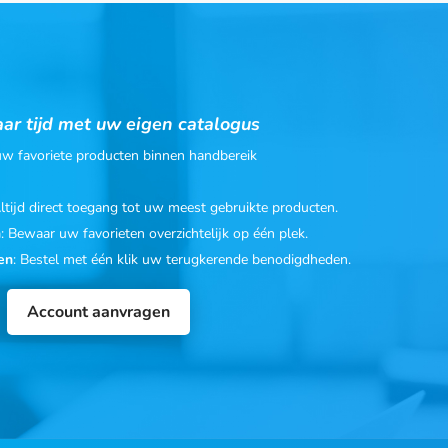
ar tijd met uw eigen catalogus
 uw favoriete producten binnen handbereik
Altijd direct toegang tot uw meest gebruikte producten.
n
: Bewaar uw favorieten overzichtelijk op één plek.
en
: Bestel met één klik uw terugkerende benodigdheden.
Account aanvragen