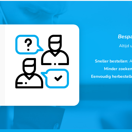
Bespa
Altijd
Sneller bestellen
: 
Minder zoeke
Eenvoudig herbestell