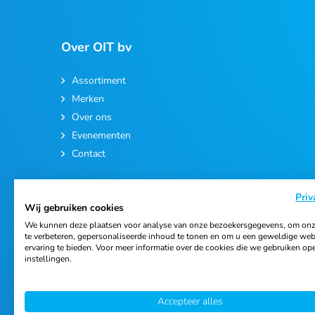
Over OIT bv
Assortiment
Merken
Over ons
Evenementen
Contact
Priv
Wij gebruiken cookies
We kunnen deze plaatsen voor analyse van onze bezoekersgegevens, om onz
te verbeteren, gepersonaliseerde inhoud te tonen en om u een geweldige web
ervaring te bieden. Voor meer informatie over de cookies die we gebruiken op
© 2026 Ortho Import & Trading B.V.
instellingen.
Accepteer alles