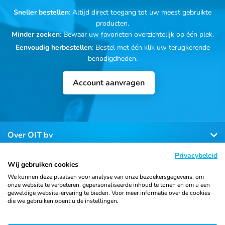
Sneller bestellen
: Altijd direct toegang tot uw meest gebruikte
producten.
Minder zoeken
: Bewaar uw favorieten overzichtelijk op één plek.
Eenvoudig herbestellen
: Bestel met één klik uw terugkerende
benodigdheden.
Account aanvragen
Over OIT bv
Privacybeleid
Klantenservice
Wij gebruiken cookies
We kunnen deze plaatsen voor analyse van onze bezoekersgegevens, om
onze website te verbeteren, gepersonaliseerde inhoud te tonen en om u een
Contact
geweldige website-ervaring te bieden. Voor meer informatie over de cookies
die we gebruiken opent u de instellingen.