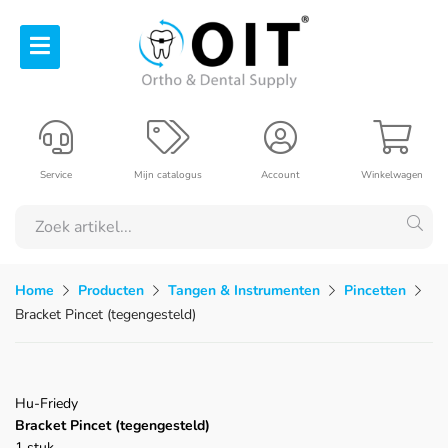
Service
Mijn catalogus
Account
Winkelwagen
Home
Producten
Tangen & Instrumenten
Pincetten
Bracket Pincet (tegengesteld)
Hu-Friedy
Bracket Pincet (tegengesteld)
1 stuk