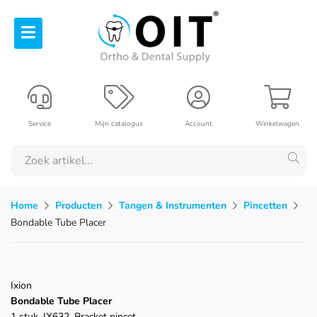
Service
Mijn catalogus
Account
Winkelwagen
Home
Producten
Tangen & Instrumenten
Pincetten
Bondable Tube Placer
Ixion
Bondable Tube Placer
1 stuk, IX632, Bracket pincet