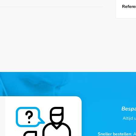
Referen
Bespa
Altijd
Sneller bestellen
: 