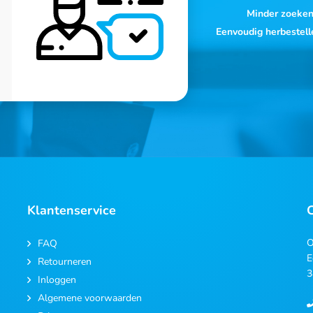
Minder zoeke
Eenvoudig herbestell
Klantenservice
O
FAQ
E
Retourneren
3
Inloggen
Algemene voorwaarden