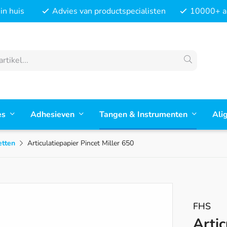
in huis
Advies van productspecialisten
10000+ ar
es
Adhesieven
Tangen & Instrumenten
Ali
etten
Articulatiepapier Pincet Miller 650
FHS
Artic