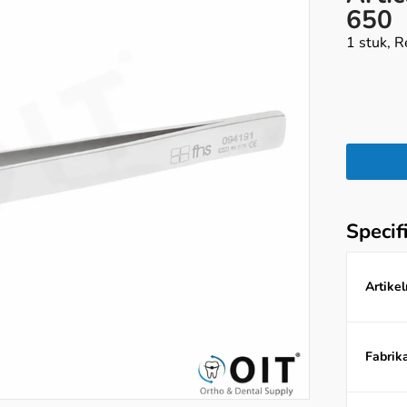
650
1 stuk, R
Specif
Artike
Fabrika