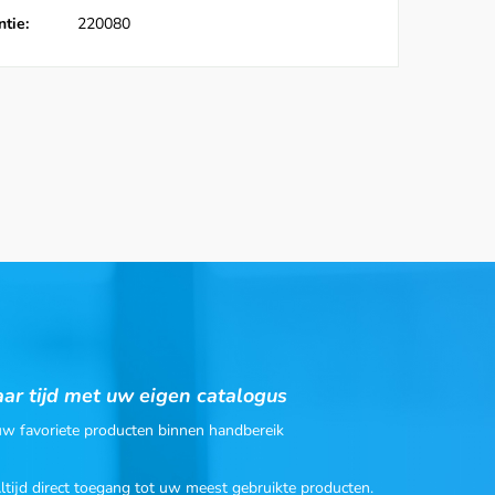
tie:
220080
ar tijd met uw eigen catalogus
 uw favoriete producten binnen handbereik
Altijd direct toegang tot uw meest gebruikte producten.