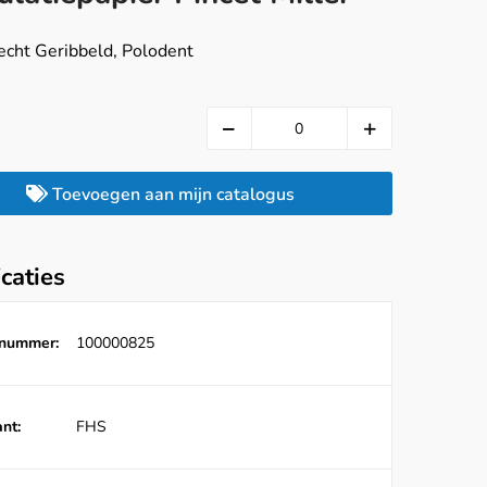
echt Geribbeld, Polodent
Toevoegen aan mijn catalogus
icaties
lnummer:
100000825
nt:
FHS