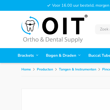
Voor 16.00 uur besteld, morgen 
Brackets
Bogen & Draden
Buccal Tub
Home
Producten
Tangen & Instrumenten
Pinc