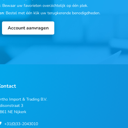
n
: Bewaar uw favorieten overzichtelijk op één plek.
en
: Bestel met één klik uw terugkerende benodigdheden.
Account aanvragen
Contact
rtho Import & Trading B.V.
disonstraat 3
861 NE Nijkerk
+31(0)33-2043010