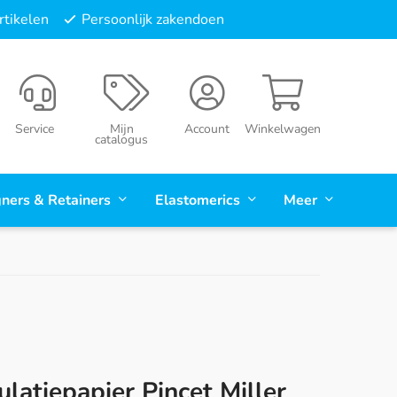
tikelen
Persoonlijk zakendoen
Service
Mijn
Account
Winkelwagen
catalogus
gners & Retainers
Elastomerics
Meer
ulatiepapier Pincet Miller