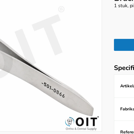
1 stuk, 
Specif
Artike
Fabrika
Referen