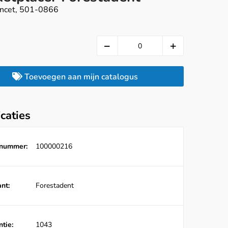
pincet, 501-0866
Toevoegen aan mijn catalogus
icaties
lnummer:
100000216
nt:
Forestadent
tie:
1043