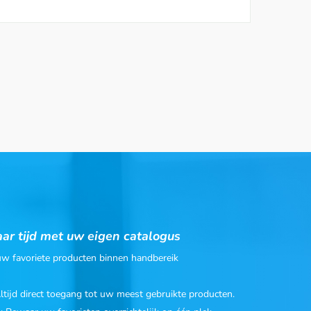
ar tijd met uw eigen catalogus
 uw favoriete producten binnen handbereik
Altijd direct toegang tot uw meest gebruikte producten.