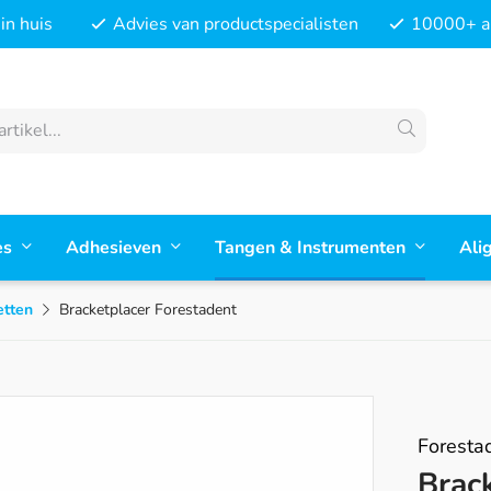
in huis
Advies van productspecialisten
10000+ ar
es
Adhesieven
Tangen & Instrumenten
Ali
etten
Bracketplacer Forestadent
Foresta
Brac