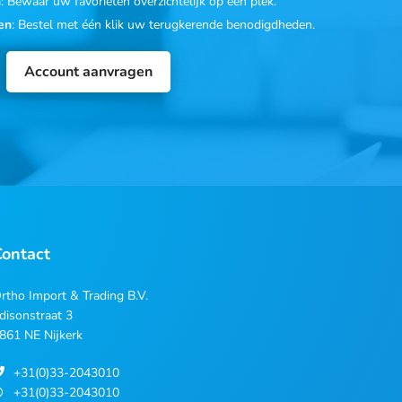
n
: Bewaar uw favorieten overzichtelijk op één plek.
en
: Bestel met één klik uw terugkerende benodigdheden.
Account aanvragen
Contact
rtho Import & Trading B.V.
disonstraat 3
861 NE Nijkerk
+31(0)33-2043010
+31(0)33-2043010