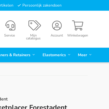
tikelen
Persoonlijk zakendoen
Service
Mijn
Account
Winkelwagen
catalogus
gners & Retainers
Elastomerics
Meer
dent
ketplacer Forestadent