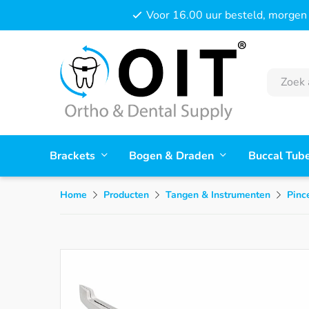
Voor 16.00 uur besteld, morgen 
Brackets
Bogen & Draden
Buccal Tub
Home
Producten
Tangen & Instrumenten
Pinc